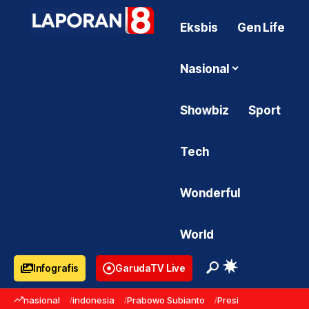
Eksbis
Gen Life
Nasional
Showbiz
Sport
Tech
Wonderful
World
Infografis
GarudaTV Live
nasional
indonesia
Prabowo Subianto
Presiden Prabowo