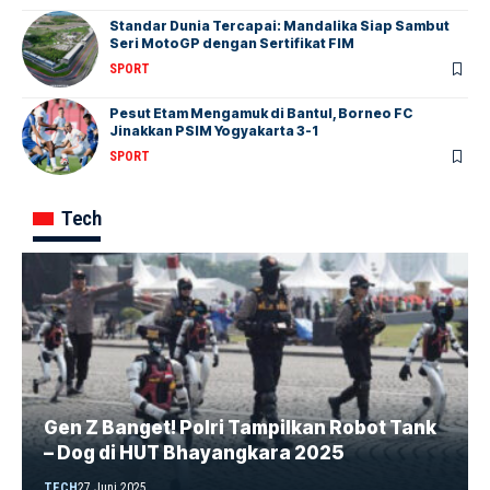
Standar Dunia Tercapai: Mandalika Siap Sambut
Seri MotoGP dengan Sertifikat FIM
SPORT
Pesut Etam Mengamuk di Bantul, Borneo FC
Jinakkan PSIM Yogyakarta 3-1
SPORT
Tech
Gen Z Banget! Polri Tampilkan Robot Tank
– Dog di HUT Bhayangkara 2025
TECH
27 Juni 2025