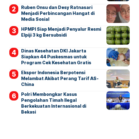
Ruben Onsu dan Desy Ratnasari
Menjadi Perbincangan Hangat di
Media Sosial
HPMPI Siap Menjadi Penyalur Resmi
Elpiji 3 kg Bersubsidi
Dinas Kesehatan DKI Jakarta
Siapkan 44 Puskesmas untuk
Program Cek Kesehatan Gratis
Ekspor Indonesia Berpotensi
Melambat Akibat Perang Tarif AS-
China
Polri Membongkar Kasus
Pengolahan Timah Ilegal
Berkekuatan Internasional di
Bekasi