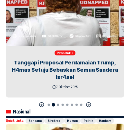
INFOGRAFIS
Paspor Riza Chalid Dicabut, Akhir
Manuver Sang Pengusaha Migas?
7 Oktober 2025
Nasional
Quick Links:
Bencana
Birokrasi
Hukum
Politik
Hankam