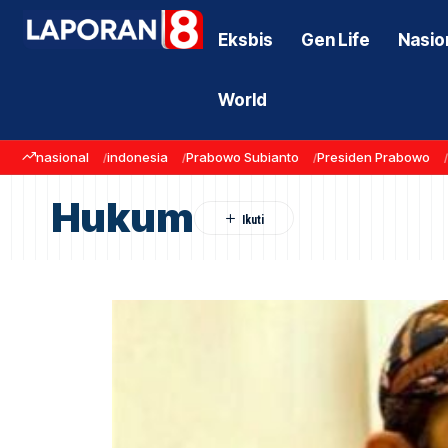
Eksbis
Gen Life
Nasio
World
nasional
indonesia
Prabowo Subianto
Presiden Prabowo
Hukum