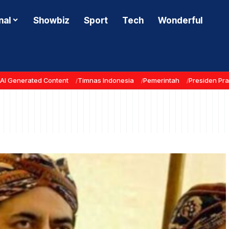
nal
Showbiz
Sport
Tech
Wonderful
AI Generated Content
Timnas Indonesia
Pemerintah
Presiden Pr