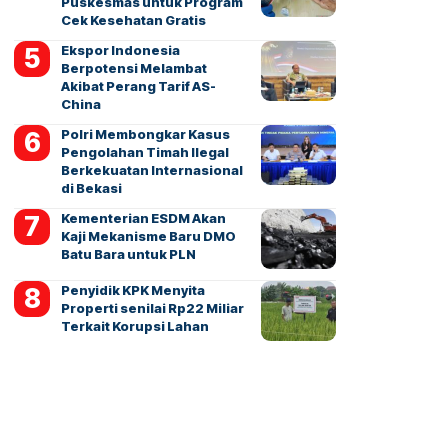
Puskesmas untuk Program
Cek Kesehatan Gratis
Ekspor Indonesia
Berpotensi Melambat
Akibat Perang Tarif AS-
China
Polri Membongkar Kasus
Pengolahan Timah Ilegal
Berkekuatan Internasional
di Bekasi
Kementerian ESDM Akan
Kaji Mekanisme Baru DMO
Batu Bara untuk PLN
Penyidik KPK Menyita
Properti senilai Rp22 Miliar
Terkait Korupsi Lahan