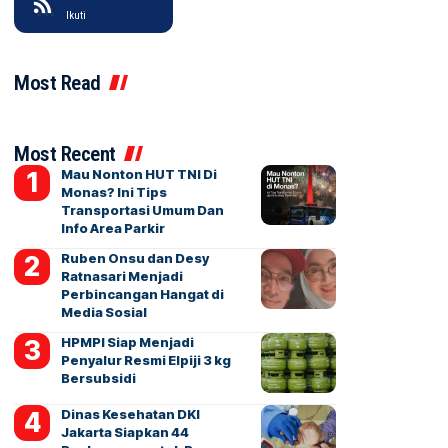
Ikuti
Most Read
Most Recent
Mau Nonton HUT TNI Di
Monas? Ini Tips
Transportasi Umum Dan
Info Area Parkir
Ruben Onsu dan Desy
Ratnasari Menjadi
Perbincangan Hangat di
Media Sosial
HPMPI Siap Menjadi
Penyalur Resmi Elpiji 3 kg
Bersubsidi
Dinas Kesehatan DKI
Jakarta Siapkan 44