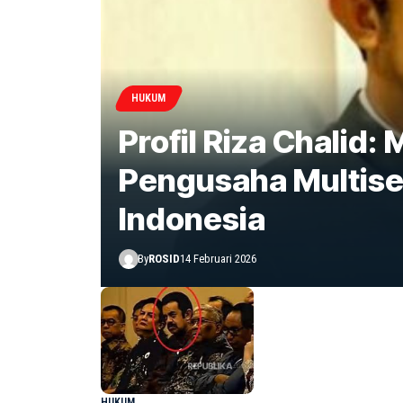
HUKUM
Profil Riza Chalid
Pengusaha Multise
Indonesia
By
ROSID
14 Februari 2026
HUKUM