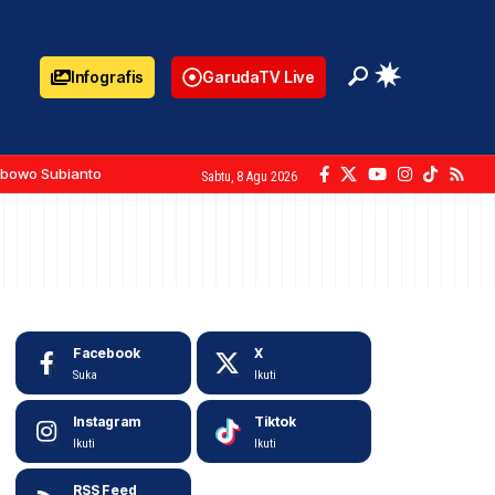
Infografis
GarudaTV Live
abowo Subianto
Sabtu, 8 Agu 2026
Facebook
X
Suka
Ikuti
Instagram
Tiktok
Ikuti
Ikuti
RSS Feed