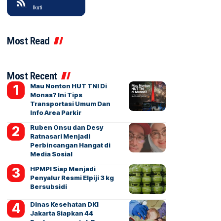
Ikuti
Most Read
Most Recent
Mau Nonton HUT TNI Di
Monas? Ini Tips
Transportasi Umum Dan
Info Area Parkir
Ruben Onsu dan Desy
Ratnasari Menjadi
Perbincangan Hangat di
Media Sosial
HPMPI Siap Menjadi
Penyalur Resmi Elpiji 3 kg
Bersubsidi
Dinas Kesehatan DKI
Jakarta Siapkan 44