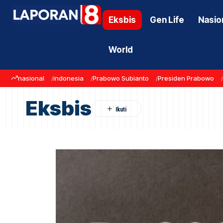
Eksbis
Gen Life
Nasio
World
nasional
indonesia
Prabowo Subianto
Presiden Prabowo
Eksbis