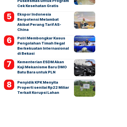
Puskesmas untuk Program
Cek Kesehatan Gratis
Ekspor Indonesia
Berpotensi Melambat
Akibat Perang Tarif AS-
China
Polri Membongkar Kasus
Pengolahan Timah Ilegal
Berkekuatan Internasional
di Bekasi
Kementerian ESDM Akan
Kaji Mekanisme Baru DMO
Batu Bara untuk PLN
Penyidik KPK Menyita
Properti senilai Rp22 Miliar
Terkait Korupsi Lahan