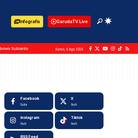
Infografis
GarudaTV Live
abowo Subianto
Kamis, 6 Agu 2026
Facebook
X
Suka
Ikuti
Instagram
Tiktok
Ikuti
Ikuti
RSS Feed