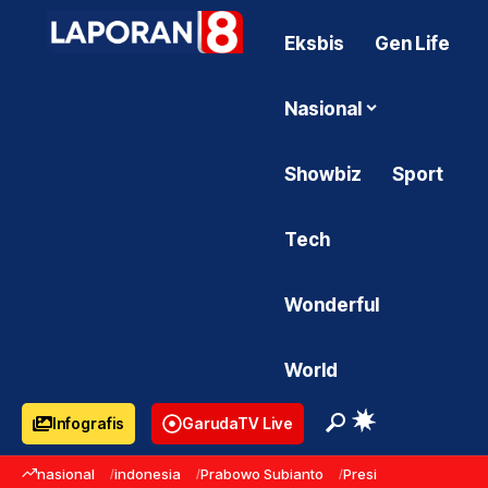
Eksbis
Gen Life
Nasional
Showbiz
Sport
Tech
Wonderful
World
Infografis
GarudaTV Live
nasional
indonesia
Prabowo Subianto
Presiden Prabowo