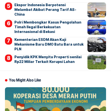
Ekspor Indonesia Berpotensi
Melambat Akibat Perang Tarif AS-
China
Polri Membongkar Kasus Pengolahan
Timah Ilegal Berkekuatan
Internasional di Bekasi
Kementerian ESDM Akan Kaji
Mekanisme Baru DMO Batu Bara untuk
PLN
Penyidik KPK Menyita Properti senilai
Rp22 Miliar Terkait Korupsi Lahan
You Might Also Like