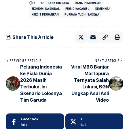
TAGGED:
BANK HIMBARA
DANA PEMERINTAH
EKONOMI NASIONAL
FEBRIO KACARIBU
KEMENKEU
KREDIT PERBANKAN
PURBAYA YUDHI SADEWA
Share This Article
PREVIOUS ARTICLE
NEXT ARTICLE
Peluang Indonesia
Viral MBG Banjar
ke Piala Dunia
Martapura
2026 Masih
Ternyata Salah
Terbuka, Ini
Lokasi, BGN
Skenario Lolosnya
Ungkap Asal Asli
Tim Garuda
Video
Facebook
X
Suka
Ikuti