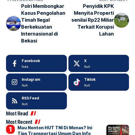
Polri Membongkar
Penyidik KPK
Kasus Pengolahan
Menyita Properti
Timah Ilegal
senilai Rp22 Miliar
Berkekuatan
Terkait Korupsi
Internasional di
Lahan
Bekasi
Facebook
X
Suka
Ikuti
Instagram
Tiktok
Ikuti
Ikuti
RSS Feed
Ikuti
Most Read
Most Recent
Mau Nonton HUT TNI Di Monas? Ini
Tips Transportasi Umum Dan Info