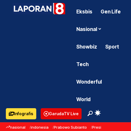
Eksbis
Gen Life
Nasional
Showbiz
Sport
Tech
Wonderful
World
Infografis
GarudaTV Live
nasional
indonesia
Prabowo Subianto
Presiden Prabowo