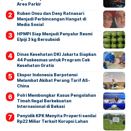
Area Parkir
Ruben Onsu dan Desy Ratnasari
Menjadi Perbincangan Hangat di
Media Sosial
HPMPI Siap Menjadi Penyalur Resmi
Elpiji 3 kg Bersubsidi
Dinas Kesehatan DKI Jakarta Siapkan
44 Puskesmas untuk Program Cek
Kesehatan Gratis
Ekspor Indonesia Berpotensi
Melambat Akibat Perang Tarif AS-
China
Polri Membongkar Kasus Pengolahan
Timah Ilegal Berkekuatan
Internasional di Bekasi
Penyidik KPK Menyita Properti senilai
Rp22 Miliar Terkait Korupsi Lahan