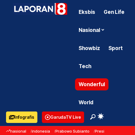
Eksbis
Gen Life
Nasional
Showbiz
Sport
Tech
Wonderful
World
Infografis
GarudaTV Live
nasional
indonesia
Prabowo Subianto
Presiden Prabowo