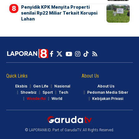
Penyidik KPK Menyita Properti
senilai Rp22 Miliar Terkait Korupsi
Lahan
Quick Links
About Us
Eksbis
Gen Life
Nasional
About Us
Showbiz
Sport
Tech
Pedoman Media Siber
Wonderful
World
Kebijakan Privasi
© LAPORAN8.ID. Part of GarudaTV. All Rights Reserved.