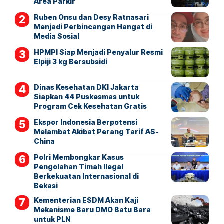
Area Parkir
Ruben Onsu dan Desy Ratnasari
Menjadi Perbincangan Hangat di
Media Sosial
HPMPI Siap Menjadi Penyalur Resmi
Elpiji 3 kg Bersubsidi
Dinas Kesehatan DKI Jakarta
Siapkan 44 Puskesmas untuk
Program Cek Kesehatan Gratis
Ekspor Indonesia Berpotensi
Melambat Akibat Perang Tarif AS-
China
Polri Membongkar Kasus
Pengolahan Timah Ilegal
Berkekuatan Internasional di
Bekasi
Kementerian ESDM Akan Kaji
Mekanisme Baru DMO Batu Bara
untuk PLN