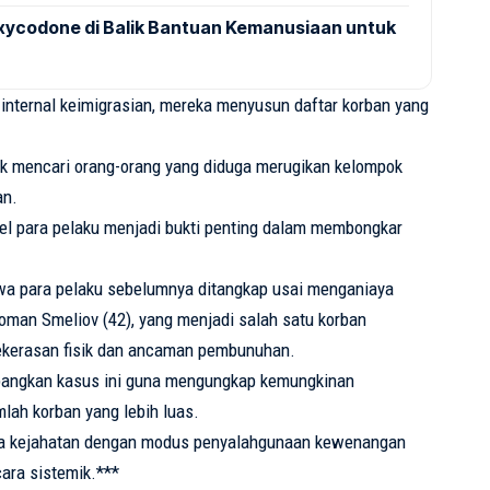
ycodone di Balik Bantuan Kemanusiaan untuk
internal
keimigrasian
,
mereka
menyusun
daftar korban yang
uk
mencari
orang-orang yang
diduga
merugikan
kelompok
an
.
el
para
pelaku
menjadi
bukti
penting
dalam
membongkar
wa
para
pelaku
sebelumnya
ditangkap
usai
menganiaya
 Roman
Smeliov
(42), yang
menjadi
salah
satu
korban
ekerasan
fisik
dan
ancaman
pembunuhan
.
angkan
kasus
ini
guna
mengungkap
kemungkinan
mlah
korban yang
lebih
luas
.
a
kejahatan
dengan
modus
penyalahgunaan
kewenangan
cara
sistemik
.***