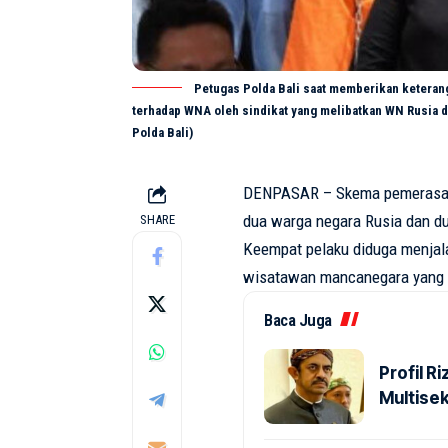
Petugas Polda Bali saat memberikan ketera
terhadap WNA oleh sindikat yang melibatkan WN Rusia d
Polda Bali)
DENPASAR
– Skema
pemeras
dua
warga
negara
Rusia
dan
d
SHARE
Keempat
pelaku
diduga
menjal
wisatawan
mancanegara
yan
Baca Juga
Profil 
Multise