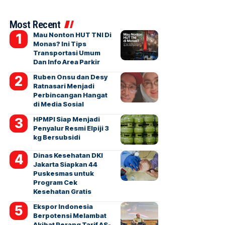
Most Recent
Mau Nonton HUT TNI Di
Monas? Ini Tips
Transportasi Umum
Dan Info Area Parkir
Ruben Onsu dan Desy
Ratnasari Menjadi
Perbincangan Hangat
di Media Sosial
HPMPI Siap Menjadi
Penyalur Resmi Elpiji 3
kg Bersubsidi
Dinas Kesehatan DKI
Jakarta Siapkan 44
Puskesmas untuk
Program Cek
Kesehatan Gratis
Ekspor Indonesia
Berpotensi Melambat
Akibat Perang Tarif AS-