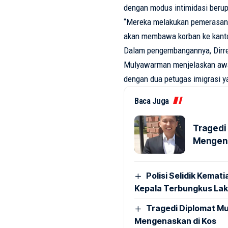
dengan
modus
intimidasi
beru
“
Mereka
melakukan
pemerasa
akan
membawa
korban
ke
kant
Dalam
pengembangannya
,
Dir
Mulyawarman
menjelaskan
aw
dengan
dua
petugas
imigrasi
y
Baca Juga
Tragedi
Mengena
Polisi Selidik Kema
Kepala Terbungkus La
Tragedi Diplomat M
Mengenaskan di Kos