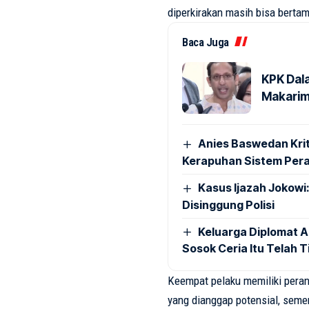
diperkirakan
masih
bisa
berta
Baca Juga
KPK Dal
Makarim
Anies Baswedan Krit
Kerapuhan Sistem Pera
Kasus Ijazah Jokowi
Disinggung Polisi
Keluarga Diplomat 
Sosok Ceria Itu Telah 
Keempat
pelaku
memiliki
pera
yang
dianggap
potensial
,
seme