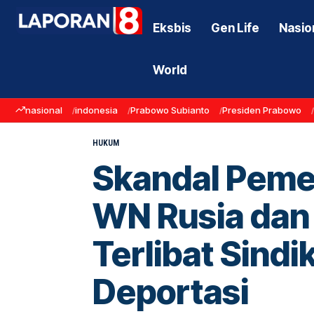
Eksbis
Gen Life
Nasio
World
nasional
indonesia
Prabowo Subianto
Presiden Prabowo
HUKUM
Skandal Pemer
WN Rusia dan
Terlibat Sind
Deportasi