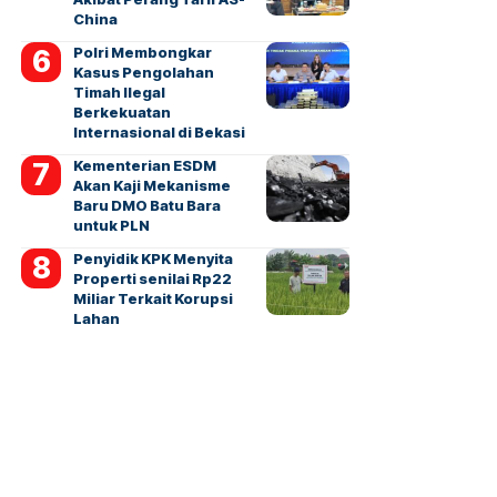
China
Polri Membongkar
Kasus Pengolahan
Timah Ilegal
Berkekuatan
Internasional di Bekasi
Kementerian ESDM
Akan Kaji Mekanisme
Baru DMO Batu Bara
untuk PLN
Penyidik KPK Menyita
Properti senilai Rp22
Miliar Terkait Korupsi
Lahan