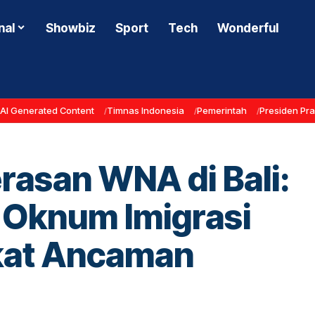
nal
Showbiz
Sport
Tech
Wonderful
AI Generated Content
Timnas Indonesia
Pemerintah
Presiden Pr
asan WNA di Bali:
 Oknum Imigrasi
ikat Ancaman