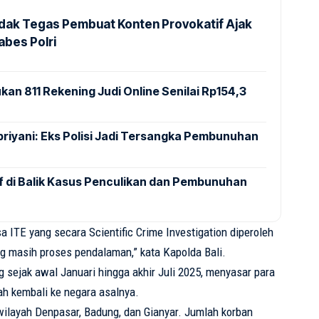
indak Tegas Pembuat Konten Provokatif Ajak
abes Polri
kan 811 Rekening Judi Online Senilai Rp154,3
Apriyani: Eks Polisi Jadi Tersangka Pembunuhan
tif di Balik Kasus Penculikan dan Pembunuhan
sa
ITE yang
secara
Scientific Crime Investigation
diperoleh
ng
masih
proses
pendalaman
,” kata
Kapolda
Bali.
g
sejak
awal
Januari
hingga
akhir
Juli
2025,
menyasar
para
ah
kembali
ke
negara
asalnya
.
wilayah Denpasar,
Badung
, dan
Gianyar
.
Jumlah
korban