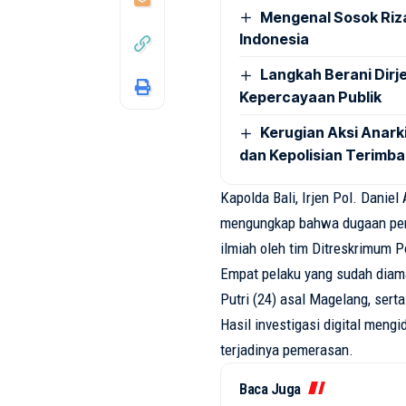
Mengenal Sosok Riza
Indonesia
Langkah Berani Dirj
Kepercayaan Publik
Kerugian Aksi Anarkis
dan Kepolisian Terimb
Kapolda
Bali,
Irjen
Pol. Daniel
mengungkap
bahwa
dugaan
pe
ilmiah
oleh
tim
Ditreskrimum
P
Empat
pelaku
yang
sudah
diam
Putri (24)
asal
Magelang
,
serta
Hasil
investigasi
digital
mengid
terjadinya
pemerasan
.
Baca Juga