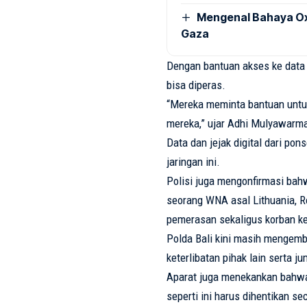
Mengenal Bahaya Ox
Gaza
Dengan
bantuan
akses
ke
data 
bisa
diperas
.
“
Mereka
meminta
bantuan
unt
mereka
,”
ujar
Adhi
Mulyawarm
Data dan
jejak
digital
dari
pons
jaringan
ini
.
Polisi juga
mengonfirmasi
bah
seorang
WNA
asal
Lithuania,
pemerasan
sekaligus
korban
k
Polda
Bali
kini
masih
mengemb
keterlibatan
pihak
lain
serta
ju
Aparat
juga
menekankan
bahw
seperti
ini
harus
dihentikan
se