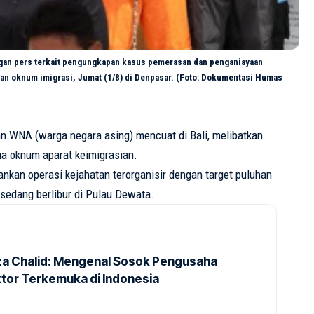
ngan pers terkait pengungkapan kasus pemerasan dan penganiayaan
an oknum imigrasi, Jumat (1/8) di Denpasar. (Foto: Dokumentasi Humas
an
WNA (warga negara asing)
mencuat
di Bali,
melibatkan
ua
oknum
aparat
keimigrasian
.
ankan
operasi
kejahatan
terorganisir
dengan
target
puluhan
g
sedang
berlibur
di
Pulau
Dewata
.
Riza Chalid: Mengenal Sosok Pengusaha
ktor Terkemuka di Indonesia