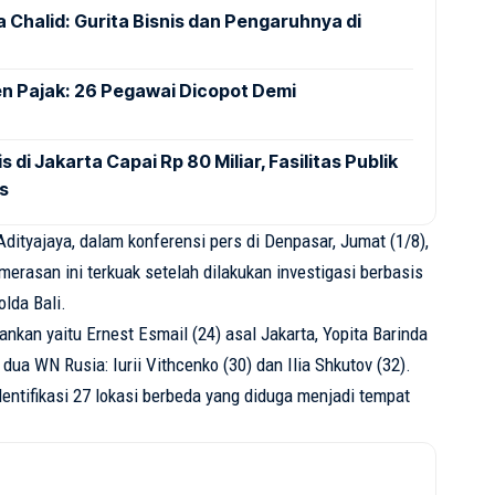
 Chalid: Gurita Bisnis dan Pengaruhnya di
en Pajak: 26 Pegawai Dicopot Demi
 di Jakarta Capai Rp 80 Miliar, Fasilitas Publik
as
Adityajaya
,
dalam
konferensi
pers di Denpasar,
Jumat
(1/8),
merasan
ini
terkuak
setelah
dilakukan
investigasi
berbasis
olda
Bali.
ankan
yaitu
Ernest Esmail (24)
asal
Jakarta,
Yopita
Barinda
dua
WN
Rusia
:
Iurii
Vithcenko
(30) dan Ilia
Shkutov
(32).
entifikasi
27
lokasi
berbeda
yang
diduga
menjadi
tempat