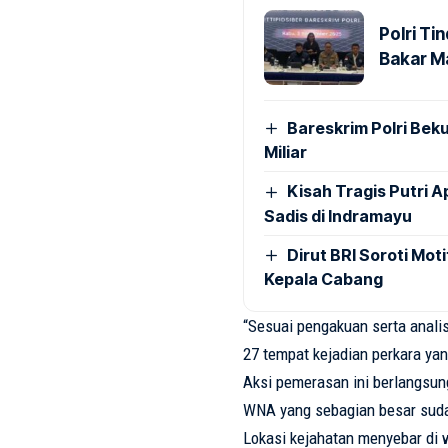
Polri T
Bakar M
Bareskrim Polri Beku
Miliar
Kisah Tragis Putri 
Sadis di Indramayu
Dirut BRI Soroti Mo
Kepala Cabang
“
Sesuai
pengakuan
serta
anali
27
tempat
kejadian
perkara
ya
Aksi
pemerasan
ini
berlangsun
WNA yang
sebagian
besar
sud
Lokasi
kejahatan
menyebar
di 