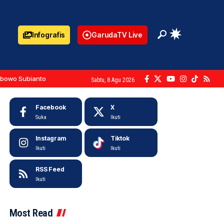
Infografis
GarudaTV Live
abowo Subianto
Sabtu, 8 Agu 2026
Facebook
X
Suka
Ikuti
Instagram
Tiktok
Ikuti
Ikuti
RSS Feed
Ikuti
Most Read