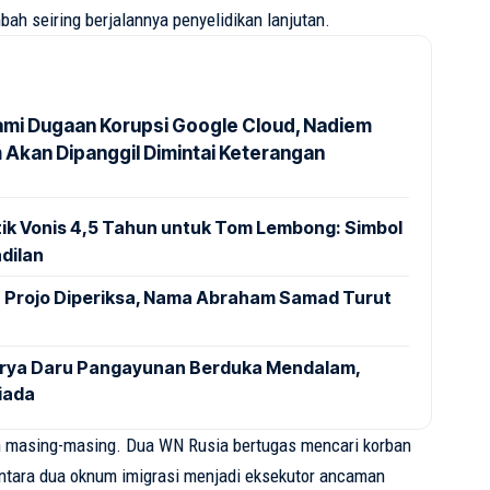
mbah
seiring
berjalannya
penyelidikan
lanjutan
.
ami Dugaan Korupsi Google Cloud, Nadiem
 Akan Dipanggil Dimintai Keterangan
ik Vonis 4,5 Tahun untuk Tom Lembong: Simbol
dilan
: Projo Diperiksa, Nama Abraham Samad Turut
Arya Daru Pangayunan Berduka Mendalam,
Tiada
n
masing-masing.
Dua
WN
Rusia
bertugas
mencari
korban
ntara
dua
oknum
imigrasi
menjadi
eksekutor
ancaman