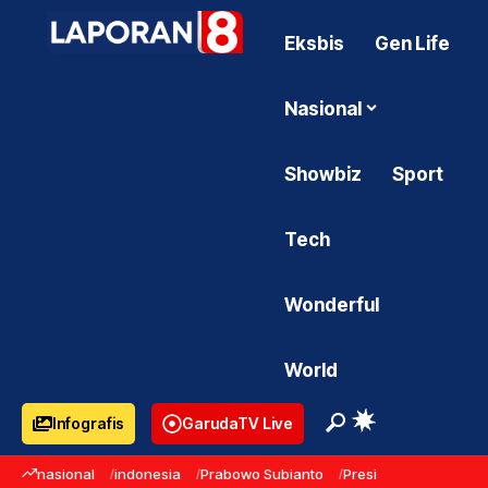
Eksbis
Gen Life
Nasional
Showbiz
Sport
Tech
Wonderful
World
Infografis
GarudaTV Live
nasional
indonesia
Prabowo Subianto
Presiden Prabowo