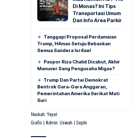
Di Monas? Ini Tips
Transportasi Umum
Dan Info Area Parkir
Tanggapi Proposal Perdamaian
Trump, H4mas Setuju Bebaskan
Semua Sandera Isr4ael
Paspor Riza Chalid Dicabut, Akhir
Manuver Sang Pengusaha Migas?
Trump Dan Partai Demokrat
Bentrok Gara-Gara Anggaran,
Pemerintahan Amerika Serikat Mati
Suri
Naskah: Yayat
Grafis | Admin: Uswah | Sephi