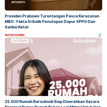
INFOGRAFIS
Presiden Prabowo Turuntangan Pasca Keracunan
MBG : Fakta Di Balik Penutupan Dapur SPPG Dan
Sanksi Ketat
INDONESIA
MBG
INFOGRAFIS
25.000 Rumah Bersubsidi Siap Diserahkan Secara
Nasional Punya Rumah Bukan Lagi Mimpi Untuk Gen