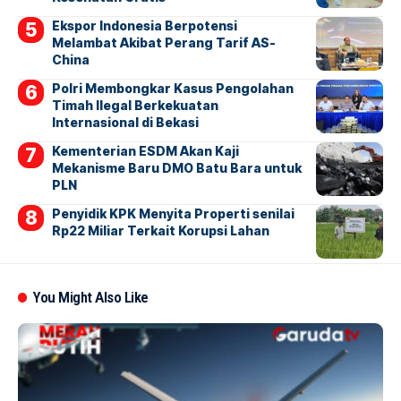
Ekspor Indonesia Berpotensi
Melambat Akibat Perang Tarif AS-
China
Polri Membongkar Kasus Pengolahan
Timah Ilegal Berkekuatan
Internasional di Bekasi
Kementerian ESDM Akan Kaji
Mekanisme Baru DMO Batu Bara untuk
PLN
Penyidik KPK Menyita Properti senilai
Rp22 Miliar Terkait Korupsi Lahan
You Might Also Like