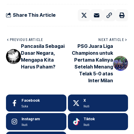
Share This Article
PREVIOUS ARTICLE
NEXT ARTICLE
Pancasila Sebagai
PSG Juara Liga
Dasar Negara,
Champions untuk
Mengapa Kita
Pertama Kalinya
Harus Paham?
Setelah Menang
Telak 5-0 atas
Inter Milan
Facebook
X
Suka
Ikuti
Instagram
Tiktok
Ikuti
Ikuti