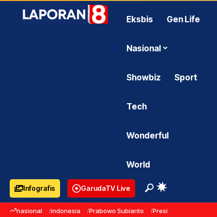
Eksbis
Gen Life
Nasional
Showbiz
Sport
Tech
Wonderful
World
Infografis
GarudaTV Live
nasional
indonesia
Prabowo Subianto
Presiden Prabowo