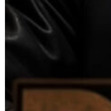
Share This Article
PREVIOUS ARTICLE
NEXT ARTICLE
Prediksi Super
3 WNI Nekat Berhaji
Komputer
Lewat Gurun, 1
Unggulkan PSG di
Meninggal Dunia
Final UCL 2025,
Nicolo Barella
Tegaskan Laga
Berat