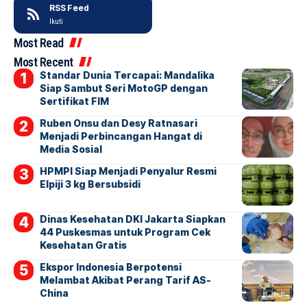
RSS Feed
Ikuti
Most Read
Most Recent
Standar Dunia Tercapai: Mandalika
Siap Sambut Seri MotoGP dengan
Sertifikat FIM
Ruben Onsu dan Desy Ratnasari
Menjadi Perbincangan Hangat di
Media Sosial
HPMPI Siap Menjadi Penyalur Resmi
Elpiji 3 kg Bersubsidi
Dinas Kesehatan DKI Jakarta Siapkan
44 Puskesmas untuk Program Cek
Kesehatan Gratis
Ekspor Indonesia Berpotensi
Melambat Akibat Perang Tarif AS-
China