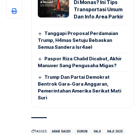
Di Monas? Ini Tips
Transportasi Umum
Dan Info Area Parkir
Tanggapi Proposal Perdamaian
Trump, H4mas Setuju Bebaskan
Semua Sandera Isr4ael
Paspor Riza Chalid Dicabut, Akhir
Manuver Sang Pengusaha Migas?
Trump Dan Partai Demokrat
Bentrok Gara-Gara Anggaran,
Pemerintahan Amerika Serikat Mati
Suri
TAGGED:
ARAB SAUDI
GURUN
HAJI
HAJI 2025