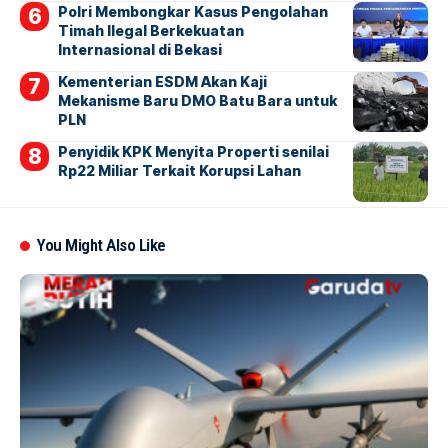
Polri Membongkar Kasus Pengolahan
Timah Ilegal Berkekuatan
Internasional di Bekasi
Kementerian ESDM Akan Kaji
Mekanisme Baru DMO Batu Bara untuk
PLN
Penyidik KPK Menyita Properti senilai
Rp22 Miliar Terkait Korupsi Lahan
You Might Also Like