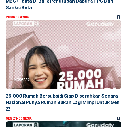
MBG : Fakta Di Balik Penutupan Dapur SPPG Dan
Sanksi Ketat
INDONESIA
MBG
INFOGRAFIS
25.000 Rumah Bersubsidi Siap Diserahkan Secara
Nasional Punya Rumah Bukan Lagi Mimpi Untuk Gen
Z!
GEN Z
INDONESIA