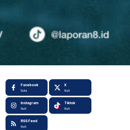
Facebook
X
Suka
Ikuti
Instagram
Tiktok
Ikuti
Ikuti
RSS Feed
Ikuti