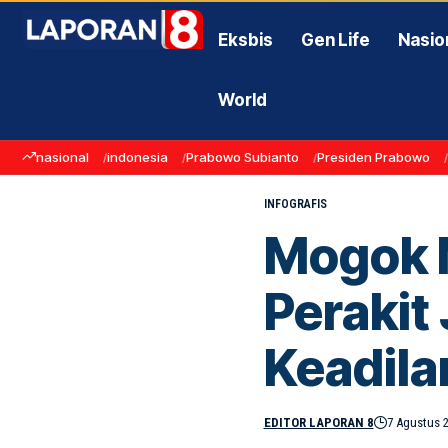
Eksbis
Gen Life
Nasio
World
nasional
indonesia
Prabowo Subianto
Presiden Prabowo
INFOGRAFIS
Mogok M
Perakit
Keadila
EDITOR LAPORAN 8
7 Agustus 