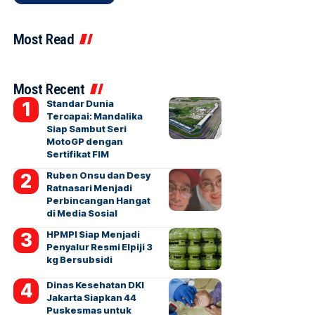
Most Read
Most Recent
Standar Dunia
Tercapai: Mandalika
Siap Sambut Seri
MotoGP dengan
Sertifikat FIM
Ruben Onsu dan Desy
Ratnasari Menjadi
Perbincangan Hangat
di Media Sosial
HPMPI Siap Menjadi
Penyalur Resmi Elpiji 3
kg Bersubsidi
Dinas Kesehatan DKI
Jakarta Siapkan 44
Puskesmas untuk