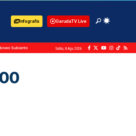
Infografis
GarudaTV Live
abowo Subianto
Sabtu, 8 Agu 2026
200