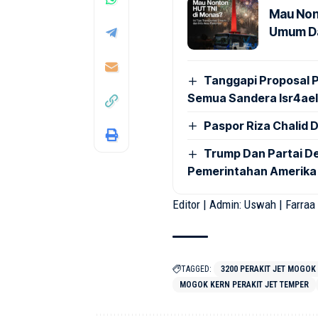
Mau Non
Umum Da
Tanggapi Proposal 
Semua Sandera Isr4ae
Paspor Riza Chalid 
Trump Dan Partai D
Pemerintahan Amerika S
Editor | Admin: Uswah | Farraa
TAGGED:
3200 PERAKIT JET MOGOK
MOGOK KERN PERAKIT JET TEMPER