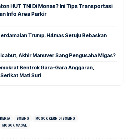
ton HUT TNI Di Monas? Ini Tips Transportasi
n Info Area Parkir
Perdamaian Trump, H4mas Setuju Bebaskan
l
Dicabut, Akhir Manuver Sang Pengusaha Migas?
emokrat Bentrok Gara-Gara Anggaran,
erikat Mati Suri
 KERJA
BOEING
MOGOK KERN DI BOEING
MOGOK MASAL