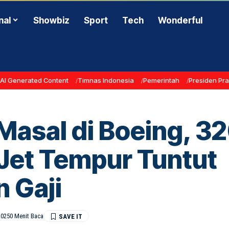
nal
Showbiz
Sport
Tech
Wonderful
AI Generated Content
Timnas Indonesia
Pemerintah
Presiden Pr
asal di Boeing, 3
 Jet Tempur Tuntut
n Gaji
2025
0 Menit Baca