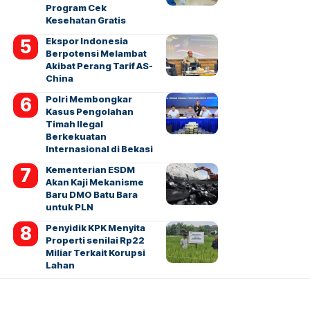
Program Cek
Kesehatan Gratis
Ekspor Indonesia
Berpotensi Melambat
Akibat Perang Tarif AS-
China
Polri Membongkar
Kasus Pengolahan
Timah Ilegal
Berkekuatan
Internasional di Bekasi
Kementerian ESDM
Akan Kaji Mekanisme
Baru DMO Batu Bara
untuk PLN
Penyidik KPK Menyita
Properti senilai Rp22
Miliar Terkait Korupsi
Lahan