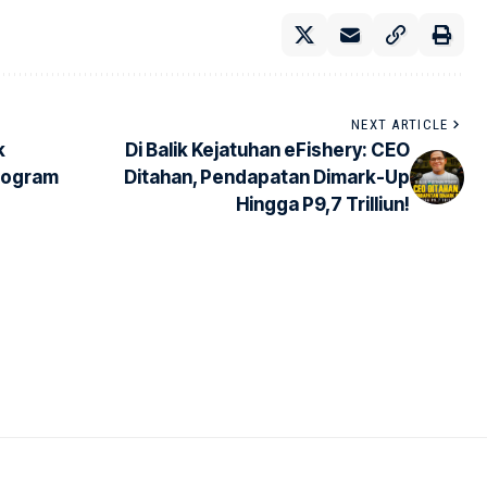
NEXT ARTICLE
k
Di Balik Kejatuhan eFishery: CEO
rogram
Ditahan, Pendapatan Dimark-Up
Hingga P9,7 Trilliun!