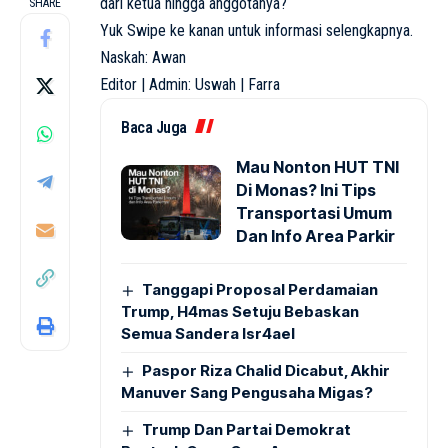
dari ketua hingga anggotanya?
SHARE
Yuk Swipe ke kanan untuk informasi selengkapnya.
Naskah: Awan
Editor | Admin: Uswah | Farra
Baca Juga
Mau Nonton HUT TNI
Di Monas? Ini Tips
Transportasi Umum
Dan Info Area Parkir
Tanggapi Proposal Perdamaian
Trump, H4mas Setuju Bebaskan
Semua Sandera Isr4ael
Paspor Riza Chalid Dicabut, Akhir
Manuver Sang Pengusaha Migas?
Trump Dan Partai Demokrat