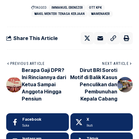
TAGGED:
IMMANUEL EBENEZER
OTT KPK
WAKIL MENTERI TENAGA KERJAAN
WAMENAKER
Share This Article
PREVIOUS ARTICLE
NEXT ARTICLE
Berapa Gaji DPR?
Dirut BRI Soroti
Ini Rinciannya dari
Motif di Balik Kasus
Ketua Sampai
Penculikan dan
Anggota Hingga
Pembunuhan
Pensiun
Kepala Cabang
Facebook
X
Suka
Ikuti
Instagram
Tiktok