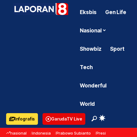
Eksbis
Gen Life
Nasional
Showbiz
Sport
Tech
Wonderful
World
Infografis
GarudaTV Live
nasional
indonesia
Prabowo Subianto
Presiden Prabowo