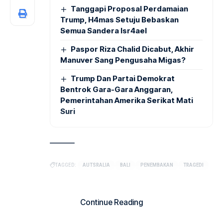
Tanggapi Proposal Perdamaian
Trump, H4mas Setuju Bebaskan
Semua Sandera Isr4ael
Paspor Riza Chalid Dicabut, Akhir
Manuver Sang Pengusaha Migas?
Trump Dan Partai Demokrat
Bentrok Gara-Gara Anggaran,
Pemerintahan Amerika Serikat Mati
Suri
TAGGED:
AUTSRALIA
BALI
PENEMBAKAN
TRAGEDI
Facebook
X
Suka
Continue Reading
Ikuti
Share This Article
Instagram
Tiktok