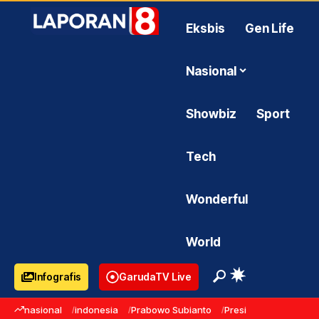
Eksbis
Gen Life
Nasional
Showbiz
Sport
Tech
Wonderful
World
Infografis
GarudaTV Live
nasional
indonesia
Prabowo Subianto
Presiden Prabowo