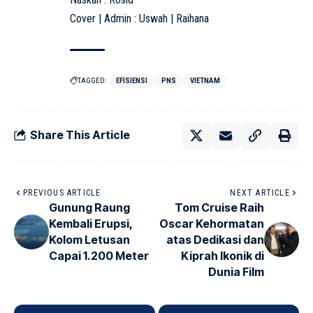
Cover | Admin : Uswah | Raihana
TAGGED:
EFISIENSI
PNS
VIETNAM
Share This Article
PREVIOUS ARTICLE
NEXT ARTICLE
Gunung Raung
Tom Cruise Raih
Kembali Erupsi,
Oscar Kehormatan
Kolom Letusan
atas Dedikasi dan
Capai 1.200 Meter
Kiprah Ikonik di
Dunia Film