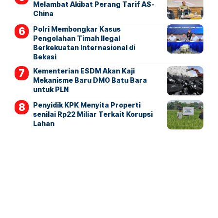
Melambat Akibat Perang Tarif AS-
China
Polri Membongkar Kasus
Pengolahan Timah Ilegal
Berkekuatan Internasional di
Bekasi
Kementerian ESDM Akan Kaji
Mekanisme Baru DMO Batu Bara
untuk PLN
Penyidik KPK Menyita Properti
senilai Rp22 Miliar Terkait Korupsi
Lahan