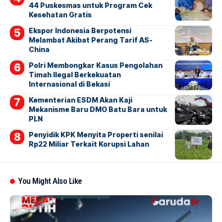
44 Puskesmas untuk Program Cek
Kesehatan Gratis
Ekspor Indonesia Berpotensi
Melambat Akibat Perang Tarif AS-
China
Polri Membongkar Kasus Pengolahan
Timah Ilegal Berkekuatan
Internasional di Bekasi
Kementerian ESDM Akan Kaji
Mekanisme Baru DMO Batu Bara untuk
PLN
Penyidik KPK Menyita Properti senilai
Rp22 Miliar Terkait Korupsi Lahan
You Might Also Like