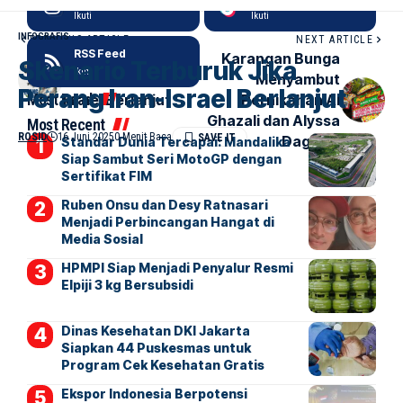
Ikuti
Ikuti
INFOGRAFIS
PREVIOUS ARTICLE
NEXT ARTICLE
RSS Feed
Skenario Terburuk
Karangan Bunga
Skenario Terburuk Jika
Ikuti
Jika Perang Iran-
Menyambut
Perang Iran-Israel Berlanjut
Most Read
Israel Berlanjut
Pernikahan Al
Ghazali dan Alyssa
Most Recent
ROSID
16 Juni 2025
0 Menit Baca
Daguise
Standar Dunia Tercapai: Mandalika
Siap Sambut Seri MotoGP dengan
Sertifikat FIM
Ruben Onsu dan Desy Ratnasari
Menjadi Perbincangan Hangat di
Media Sosial
HPMPI Siap Menjadi Penyalur Resmi
Elpiji 3 kg Bersubsidi
Dinas Kesehatan DKI Jakarta
Siapkan 44 Puskesmas untuk
Program Cek Kesehatan Gratis
Ekspor Indonesia Berpotensi