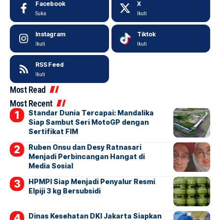
Facebook
X
Suka
Ikuti
Instagram
Tiktok
Ikuti
Ikuti
RSS Feed
Ikuti
Most Read
Most Recent
Standar Dunia Tercapai: Mandalika
Siap Sambut Seri MotoGP dengan
Sertifikat FIM
Ruben Onsu dan Desy Ratnasari
Menjadi Perbincangan Hangat di
Media Sosial
HPMPI Siap Menjadi Penyalur Resmi
Elpiji 3 kg Bersubsidi
Dinas Kesehatan DKI Jakarta Siapkan