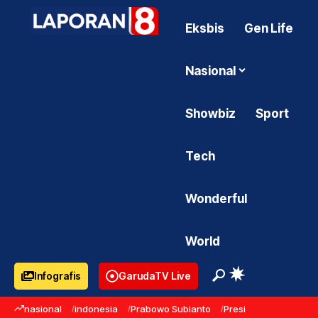
Eksbis
Gen Life
Nasional
Showbiz
Sport
Tech
Wonderful
World
Infografis
GarudaTV Live
nasional
indonesia
Prabowo Subianto
Presiden Prabowo