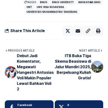
TAGGED:
BINUS
BINUS UNIVERSITY
MAHASISWA BARU
UMT
UNIV. BINA NUSANTARA
UNIVERSITAS MUHAMMADIYAH TANGERANG
Share This Article
PREVIOUS ARTICLE
NEXT ARTICLE
Debut Jadi
ITB Buka Tiga
Komentator,
Skema Beasiswa di
Megawati
Jalur Mandiri 2025,
Hangestri Antusias
Berpeluang Kuliah
Voli Makin Populer
Gratis!
Lewat Bahkan Voli
2
Facebook
X