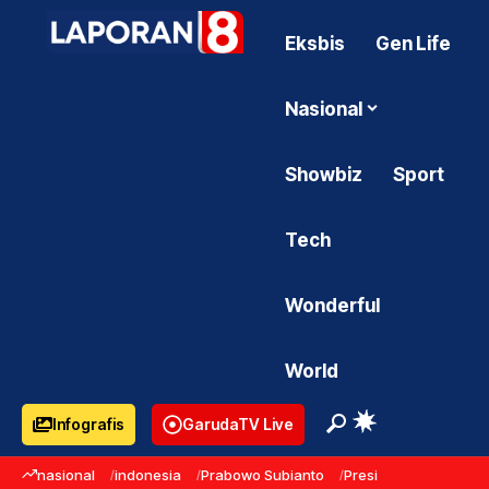
Eksbis
Gen Life
Nasional
Showbiz
Sport
Tech
Wonderful
World
Infografis
GarudaTV Live
nasional
indonesia
Prabowo Subianto
Presiden Prabowo