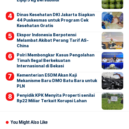
Dinas Kesehatan DKI Jakarta Siapkan
44 Puskesmas untuk Program Cek
Kesehatan Gratis
Ekspor Indonesia Berpotensi
Melambat Akibat Perang Tarif AS-
China
Polri Membongkar Kasus Pengolahan
Timah Ilegal Berkekuatan
Internasional di Bekasi
Kementerian ESDM Akan Kaji
Mekanisme Baru DMO Batu Bara untuk
PLN
Penyidik KPK Menyita Properti senilai
Rp22 Miliar Terkait Korupsi Lahan
You Might Also Like