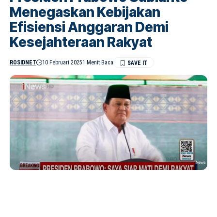
Menegaskan Kebijakan
Efisiensi Anggaran Demi
Kesejahteraan Rakyat
ROSIDNET
10 Februari 2025
1 Menit Baca
Presiden Prabowo Subianto menunjukkan alasan
mengapa anggaran harus dihemat dengan kebijakan
SHARE