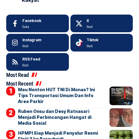
Facebook
X
Suka
Ikuti
Instagram
Tiktok
Ikuti
Ikuti
RSS Feed
Ikuti
Most Read
Most Recent
Mau Nonton HUT TNI Di Monas? Ini
Tips Transportasi Umum Dan Info
Area Parkir
Ruben Onsu dan Desy Ratnasari
Menjadi Perbincangan Hangat di
Media Sosial
HPMPI Siap Menjadi Penyalur Resmi
Elpiji 3 kg Bersubsidi