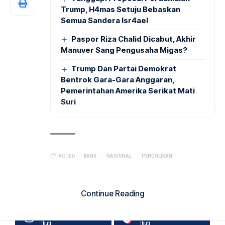
Trump, H4mas Setuju Bebaskan
Semua Sandera Isr4ael
Paspor Riza Chalid Dicabut, Akhir
Manuver Sang Pengusaha Migas?
Trump Dan Partai Demokrat
Bentrok Gara-Gara Anggaran,
Pemerintahan Amerika Serikat Mati
Suri
TAGGED:
BANK
NASIONAL
PENCULIKAN
Facebook
X
Suka
Continue Reading
Ikuti
Share This Article
Instagram
Tiktok
Ikuti
Ikuti