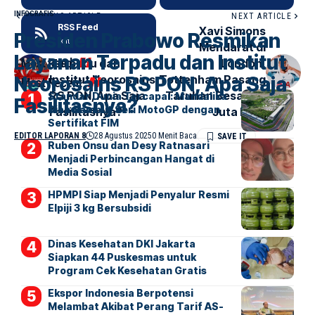
INFOGRAFIS
PREVIOUS ARTICLE
NEXT ARTICLE
RSS Feed
Presiden Prabowo
Xavi Simons
Presiden Prabowo Resmikan
Ikuti
Resmikan Layanan
Mendarat di
Layanan Terpadu dan Institut
Most Read
Terpadu dan
London,
Neorosains RS PON, Apa Saja
Institut Neorosains
Tottenham Pasang
Most Recent
RS PON, Apa Saja
Taruhan Besar 60
Standar Dunia Tercapai: Mandalika
Fasilitasnya?
Siap Sambut Seri MotoGP dengan
Fasilitasnya?
Juta Euro
Sertifikat FIM
EDITOR LAPORAN 8
28 Agustus 2025
0 Menit Baca
Ruben Onsu dan Desy Ratnasari
Menjadi Perbincangan Hangat di
Media Sosial
HPMPI Siap Menjadi Penyalur Resmi
Elpiji 3 kg Bersubsidi
Dinas Kesehatan DKI Jakarta
Siapkan 44 Puskesmas untuk
Program Cek Kesehatan Gratis
Ekspor Indonesia Berpotensi
Melambat Akibat Perang Tarif AS-