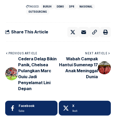
TAGGED:
BURUH
DEMO
DPR
NASIONAL
OUTSOURCING
Share This Article
PREVIOUS ARTICLE
NEXT ARTICLE
Cedera Delap Bikin
Wabah Campak
Panik, Chelsea
Hantui Sumenep 17
Pulangkan Marc
Anak Meninggal
Guiu Jadi
Dunia
Penyelamat Lini
Depan
Facebook
X
Suka
Ikuti