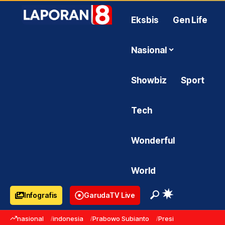
Eksbis
Gen Life
Nasional
Showbiz
Sport
Tech
Wonderful
World
Infografis
GarudaTV Live
nasional
indonesia
Prabowo Subianto
Presiden Prabowo