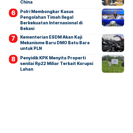
China
Polri Membongkar Kasus
Pengolahan Timah Ilegal
Berkekuatan Internasional di
Bekasi
Kementerian ESDM Akan Kaji
Mekanisme Baru DMO Batu Bara
untuk PLN
Penyidik KPK Menyita Properti
senilai Rp22 Miliar Terkait Korupsi
Lahan