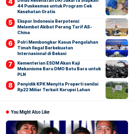
Dinas Kesehatan DKI Jakarta Siapkan
44 Puskesmas untuk Program Cek
Kesehatan Gratis
Ekspor Indonesia Berpotensi
Melambat Akibat Perang Tarif AS-
China
Polri Membongkar Kasus Pengolahan
Timah Ilegal Berkekuatan
Internasional di Bekasi
Kementerian ESDM Akan Kaji
Mekanisme Baru DMO Batu Bara untuk
PLN
Penyidik KPK Menyita Properti senilai
Rp22 Miliar Terkait Korupsi Lahan
You Might Also Like