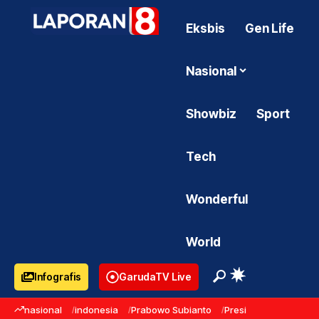
Eksbis
Gen Life
Nasional
Showbiz
Sport
Tech
Wonderful
World
Infografis
GarudaTV Live
nasional
indonesia
Prabowo Subianto
Presiden Prabowo