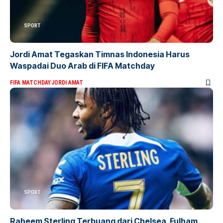
SPORT
Jordi Amat Tegaskan Timnas Indonesia Harus
Waspadai Duo Arab di FIFA Matchday
FIFA MATCHDAY
JORDI AMAT
SPORT
Raheem Sterling Terbuang dari Chelsea, Fulham