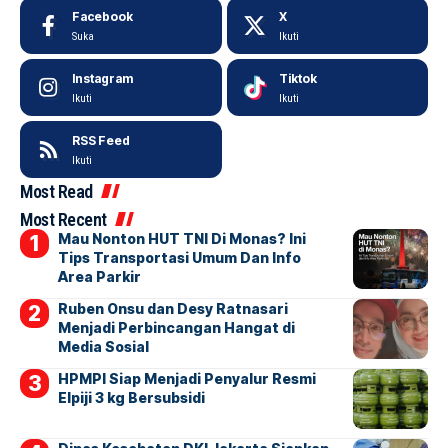
Facebook
X
Suka
Ikuti
Instagram
Tiktok
Ikuti
Ikuti
RSS Feed
Ikuti
Most Read
Most Recent
Mau Nonton HUT TNI Di Monas? Ini
Tips Transportasi Umum Dan Info
Area Parkir
Ruben Onsu dan Desy Ratnasari
Menjadi Perbincangan Hangat di
Media Sosial
HPMPI Siap Menjadi Penyalur Resmi
Elpiji 3 kg Bersubsidi