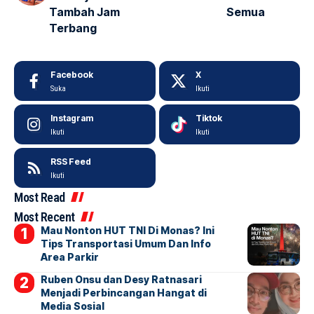
Tambah Jam
Semua
Terbang
Facebook
X
Suka
Ikuti
Instagram
Tiktok
Ikuti
Ikuti
RSS Feed
Ikuti
Most Read
Most Recent
Mau Nonton HUT TNI Di Monas? Ini
Tips Transportasi Umum Dan Info
Area Parkir
Ruben Onsu dan Desy Ratnasari
Menjadi Perbincangan Hangat di
Media Sosial