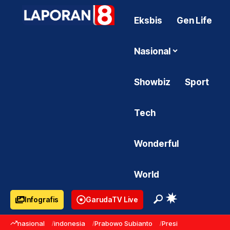
Eksbis
Gen Life
Nasional
Showbiz
Sport
Tech
Wonderful
World
Infografis
GarudaTV Live
nasional
indonesia
Prabowo Subianto
Presiden Prabowo