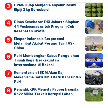
HPMPI Siap Menjadi Penyalur Resmi
Elpiji 3 kg Bersubsidi
Dinas Kesehatan DKI Jakarta Siapkan
44 Puskesmas untuk Program Cek
Kesehatan Gratis
Ekspor Indonesia Berpotensi
Melambat Akibat Perang Tarif AS-
China
Polri Membongkar Kasus Pengolahan
Timah Ilegal Berkekuatan
Internasional di Bekasi
Kementerian ESDM Akan Kaji
Mekanisme Baru DMO Batu Bara untuk
PLN
Penyidik KPK Menyita Properti senilai
Rp22 Miliar Terkait Korupsi Lahan