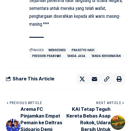
Sejumlah penerima hadir langsung di Istana Negara,
sementara untuk mereka yang telah wafat,
penghargaan diserahkan kepada ahli waris masing-
masing.***
TAGGED:
MENSESNEG
PRASETYO HADI
PRESIDEN PRABOWO
TANDA JASA
TANDA KEHORMATAN
Share This Article
PREVIOUS ARTICLE
NEXT ARTICLE
Arema FC
KAI Tetap Teguh
Pinjamkan Empat
Kereta Bebas Asap
Pemain ke Deltras
Rokok, Udara
Sidoarjo Demi
Bersih Untuk