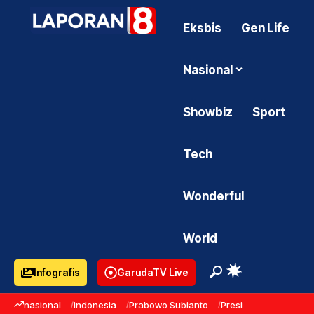
Eksbis
Gen Life
Nasional
Showbiz
Sport
Tech
Wonderful
World
Infografis
GarudaTV Live
nasional
indonesia
Prabowo Subianto
Presiden Prabowo