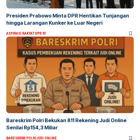
Presiden Prabowo Minta DPR Hentikan Tunjangan
hingga Larangan Kunker ke Luar Negeri
ASPIRASI RAKYAT
DPR RI
HUKUM
Bareskrim Polri Bekukan 811 Rekening Judi Online
Senilai Rp154,3 Miliar
BARESKRIM POLRI
JUDI ONLINE