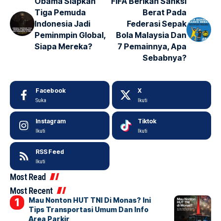
Obama Siapkan
FIFA Berikan Sanksi
Tiga Pemuda
Berat Pada
Indonesia Jadi
Federasi Sepak
Peminmpin Global,
Bola Malaysia Dan
Siapa Mereka?
7 Pemainnya, Apa
Sebabnya?
Facebook
X
Suka
Ikuti
Instagram
Tiktok
Ikuti
Ikuti
RSS Feed
Ikuti
Most Read
Most Recent
Mau Nonton HUT TNI Di Monas? Ini
Tips Transportasi Umum Dan Info
Area Parkir