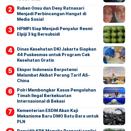
Ruben Onsu dan Desy Ratnasari
Menjadi Perbincangan Hangat di
Media Sosial
HPMPI Siap Menjadi Penyalur Resmi
Elpiji 3 kg Bersubsidi
Dinas Kesehatan DKI Jakarta Siapkan
44 Puskesmas untuk Program Cek
Kesehatan Gratis
Ekspor Indonesia Berpotensi
Melambat Akibat Perang Tarif AS-
China
Polri Membongkar Kasus Pengolahan
Timah Ilegal Berkekuatan
Internasional di Bekasi
Kementerian ESDM Akan Kaji
Mekanisme Baru DMO Batu Bara untuk
PLN
Penyidik KPK Menyita Properti senilai