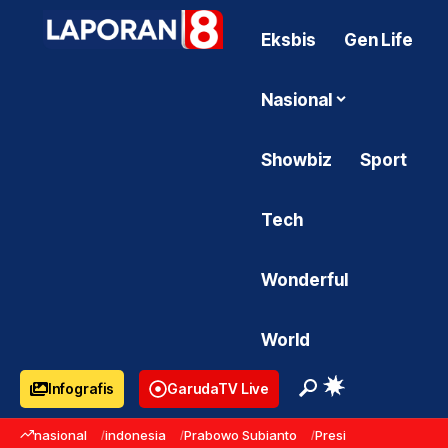
Eksbis
Gen Life
Nasional
Showbiz
Sport
Tech
Wonderful
World
Infografis
GarudaTV Live
nasional
indonesia
Prabowo Subianto
Presiden Prabowo