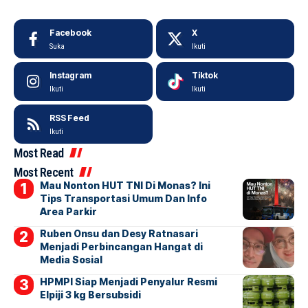
Facebook
X
Suka
Ikuti
Instagram
Tiktok
Ikuti
Ikuti
RSS Feed
Ikuti
Most Read
Most Recent
Mau Nonton HUT TNI Di Monas? Ini
Tips Transportasi Umum Dan Info
Area Parkir
Ruben Onsu dan Desy Ratnasari
Menjadi Perbincangan Hangat di
Media Sosial
HPMPI Siap Menjadi Penyalur Resmi
Elpiji 3 kg Bersubsidi