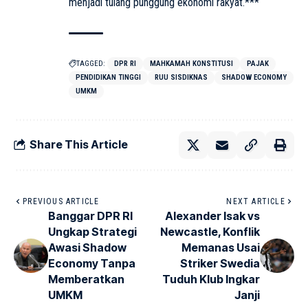
menjadi tulang punggung ekonomi rakyat.***
TAGGED:
DPR RI
MAHKAMAH KONSTITUSI
PAJAK
PENDIDIKAN TINGGI
RUU SISDIKNAS
SHADOW ECONOMY
UMKM
Share This Article
PREVIOUS ARTICLE
NEXT ARTICLE
Banggar DPR RI
Alexander Isak vs
Ungkap Strategi
Newcastle, Konflik
Awasi Shadow
Memanas Usai
Economy Tanpa
Striker Swedia
Memberatkan
Tuduh Klub Ingkar
UMKM
Janji