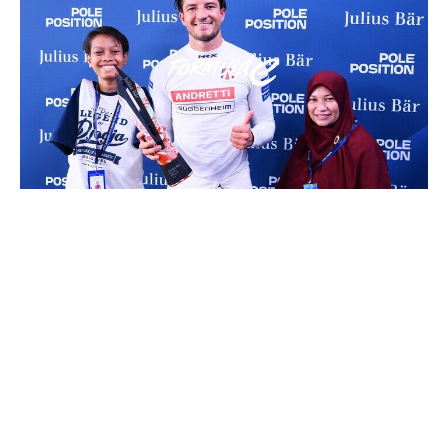
Pembalap kualifikasi posisi pole Jake Dennis dari Inggris dan tim
Andretti Formula E menerima penghargaan Julius Baer Pole Position Award
yang diserahkan oleh Elo Kusuma Alfred Mandeville dan Sitti Fatimah dari
Yaryarsan Amearrah, didukung oleh Better Futures Fund, selama sesi
kualifikasi menjelang Jakarta E-Prix, Putaran 12 Kejuaraan Dunia FIA Formula E
2025 di Sirkuit Internasional e-Prix Jakarta pada 21 Juni 2025 di Jakarta,
Indonesia. (Foto oleh Simon Galloway/LAT Images untuk Formula E)
JAKARTA
– Jake Dennis mencatatkan pencapaian
gemilang di
Jakarta E-Prix 2025
dengan
SHARE