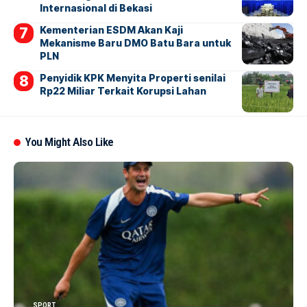
Internasional di Bekasi
Kementerian ESDM Akan Kaji
Mekanisme Baru DMO Batu Bara untuk
PLN
Penyidik KPK Menyita Properti senilai
Rp22 Miliar Terkait Korupsi Lahan
You Might Also Like
SPORT