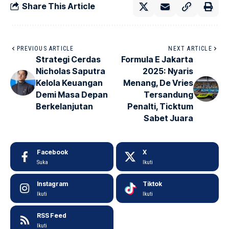
Share This Article
PREVIOUS ARTICLE
NEXT ARTICLE
Strategi Cerdas
Formula E Jakarta
Nicholas Saputra
2025: Nyaris
Kelola Keuangan
Menang, De Vries
Demi Masa Depan
Tersandung
Berkelanjutan
Penalti, Ticktum
Sabet Juara
Facebook
X
Suka
Ikuti
Instagram
Tiktok
Ikuti
Ikuti
RSS Feed
Ikuti