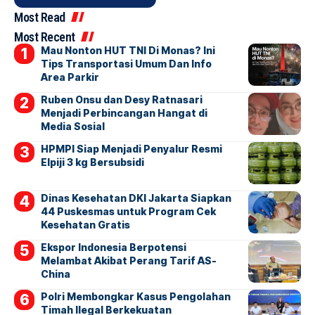
Most Read
Most Recent
Mau Nonton HUT TNI Di Monas? Ini
Tips Transportasi Umum Dan Info
Area Parkir
Ruben Onsu dan Desy Ratnasari
Menjadi Perbincangan Hangat di
Media Sosial
HPMPI Siap Menjadi Penyalur Resmi
Elpiji 3 kg Bersubsidi
Dinas Kesehatan DKI Jakarta Siapkan
44 Puskesmas untuk Program Cek
Kesehatan Gratis
Ekspor Indonesia Berpotensi
Melambat Akibat Perang Tarif AS-
China
Polri Membongkar Kasus Pengolahan
Timah Ilegal Berkekuatan