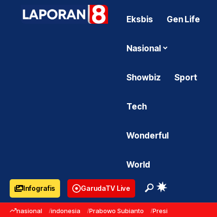
Eksbis
Gen Life
Nasional
Showbiz
Sport
Tech
Wonderful
World
Infografis
GarudaTV Live
nasional
indonesia
Prabowo Subianto
Presiden Prabowo