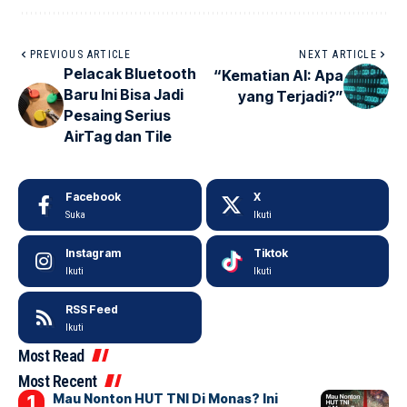
PREVIOUS ARTICLE
NEXT ARTICLE
Pelacak Bluetooth
“Kematian AI: Apa
Baru Ini Bisa Jadi
yang Terjadi?”
Pesaing Serius
AirTag dan Tile
Facebook
X
Suka
Ikuti
Instagram
Tiktok
Ikuti
Ikuti
RSS Feed
Ikuti
Most Read
Most Recent
Mau Nonton HUT TNI Di Monas? Ini