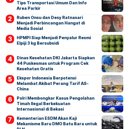
Tips Transportasi Umum Dan Info
Area Parkir
Ruben Onsu dan Desy Ratnasari
Menjadi Perbincangan Hangat di
Media Sosial
HPMPI Siap Menjadi Penyalur Resmi
Elpiji 3 kg Bersubsidi
Dinas Kesehatan DKI Jakarta Siapkan
44 Puskesmas untuk Program Cek
Kesehatan Gratis
Ekspor Indonesia Berpotensi
Melambat Akibat Perang Tarif AS-
China
Polri Membongkar Kasus Pengolahan
Timah Ilegal Berkekuatan
Internasional di Bekasi
Kementerian ESDM Akan Kaji
Mekanisme Baru DMO Batu Bara untuk