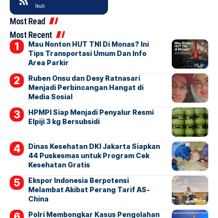
Ikuti
Most Read
Most Recent
Mau Nonton HUT TNI Di Monas? Ini
Tips Transportasi Umum Dan Info
Area Parkir
Ruben Onsu dan Desy Ratnasari
Menjadi Perbincangan Hangat di
Media Sosial
HPMPI Siap Menjadi Penyalur Resmi
Elpiji 3 kg Bersubsidi
Dinas Kesehatan DKI Jakarta Siapkan
44 Puskesmas untuk Program Cek
Kesehatan Gratis
Ekspor Indonesia Berpotensi
Melambat Akibat Perang Tarif AS-
China
Polri Membongkar Kasus Pengolahan