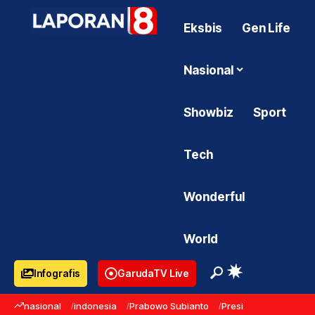
Eksbis
Gen Life
Nasional
Showbiz
Sport
Tech
Wonderful
World
Infografis
GarudaTV Live
nasional
indonesia
Prabowo Subianto
Presiden Prabowo