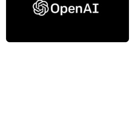
**OpenAI Terapkan Verifikasi ID Wajib bagi
Pengembang untuk Cegah Penyalahgunaan dan
SHARE
Pencurian IP**
OpenAI, perusahaan di balik pengembangan
teknologi kecerdasan buatan terkemuka,
mengumumkan langkah baru dalam upaya
meningkatkan keamanan dan mencegah
penyalahgunaan serta pencurian kekayaan intelektual
(IP). Mulai sekarang, para pengembang yang ingin
Facebook
X
menggunakan API OpenAI diwajibkan untuk
Suka
Continue Reading
Ikuti