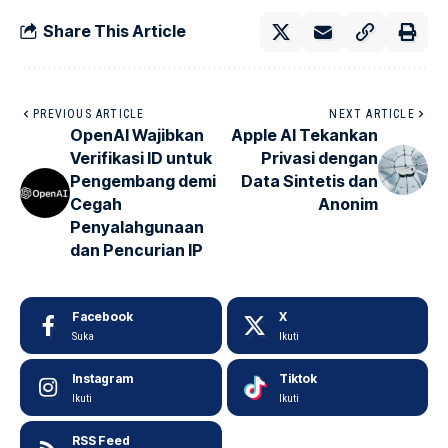
Share This Article
PREVIOUS ARTICLE
NEXT ARTICLE
OpenAI Wajibkan
Apple AI Tekankan
Verifikasi ID untuk
Privasi dengan
Pengembang demi
Data Sintetis dan
Cegah
Anonim
Penyalahgunaan
dan Pencurian IP
Facebook
X
Suka
Ikuti
Instagram
Tiktok
Ikuti
Ikuti
RSS Feed