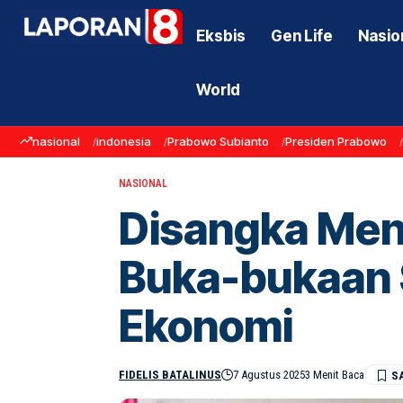
Eksbis
Gen Life
Nasio
World
nasional
indonesia
Prabowo Subianto
Presiden Prabowo
NASIONAL
Disangka Me
Buka-bukaan 
Ekonomi
FIDELIS BATALINUS
7 Agustus 2025
3 Menit Baca