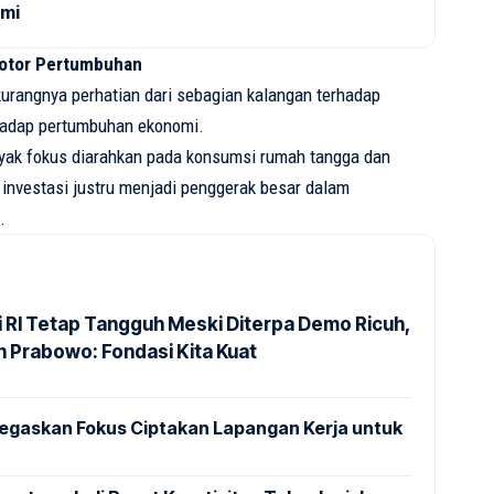
omi
 Motor Pertumbuhan
kurangnya perhatian dari sebagian kalangan terhadap
erhadap pertumbuhan ekonomi.
nyak fokus diarahkan pada konsumsi rumah tangga dan
 investasi justru menjadi penggerak besar dalam
.
 RI Tetap Tangguh Meski Diterpa Demo Ricuh,
n Prabowo: Fondasi Kita Kuat
egaskan Fokus Ciptakan Lapangan Kerja untuk