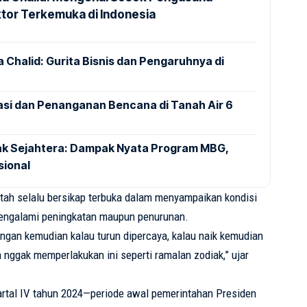
ktor Terkemuka di Indonesia
 Chalid: Gurita Bisnis dan Pengaruhnya di
si dan Penanganan Bencana di Tanah Air 6
ak Sejahtera: Dampak Nyata Program MBG,
sional
ah selalu bersikap terbuka dalam menyampaikan kondisi
engalami peningkatan maupun penurunan.
 Jangan kemudian kalau turun dipercaya, kalau naik kemudian
n nggak memperlakukan ini seperti ramalan zodiak,” ujar
rtal IV tahun 2024—periode awal pemerintahan Presiden