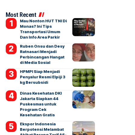
Most Recent
Mau Nonton HUT TNI Di
Monas? Ini Tips
Transportasi Umum
Dan Info Area Parkir
Ruben Onsu dan Desy
Ratnasari Menjadi
Perbincangan Hangat
di Media Sosial
HPMPI Siap Menjadi
Penyalur Resmi Elpiji 3
kg Bersubsidi
Dinas Kesehatan DKI
Jakarta Siapkan 44
Puskesmas untuk
Program Cek
Kesehatan Gratis
Ekspor Indonesia
Berpotensi Melambat
Akibat Perang Tarif AS-