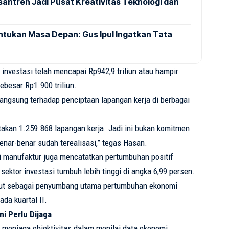
esantren Jadi Pusat Kreativitas Teknologi dan
tukan Masa Depan: Gus Ipul Ingatkan Tata
 investasi telah mencapai Rp942,9 triliun atau hampir
ebesar Rp1.900 triliun.
langsung terhadap penciptaan lapangan kerja di berbagai
ptakan 1.259.868 lapangan kerja. Jadi ini bukan komitmen
 benar-benar sudah terealisasi,” tegas Hasan.
tri manufaktur juga mencatatkan pertumbuhan positif
sektor investasi tumbuh lebih tinggi di angka 6,99 persen.
ebut sebagai penyumbang utama pertumbuhan ekonomi
ada kuartal II.
i Perlu Dijaga
menjaga objektivitas dalam menilai data ekonomi.