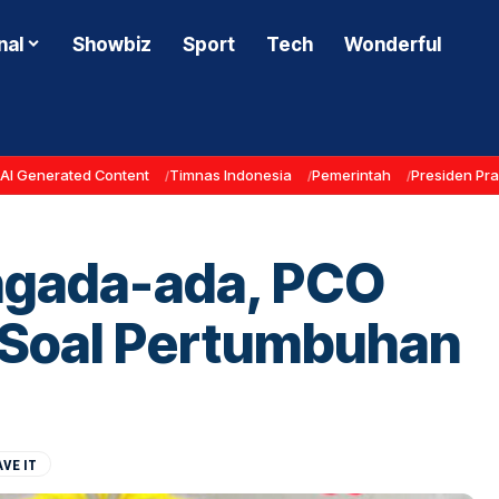
nal
Showbiz
Sport
Tech
Wonderful
AI Generated Content
Timnas Indonesia
Pemerintah
Presiden Pr
ngada-ada, PCO
Soal Pertumbuhan