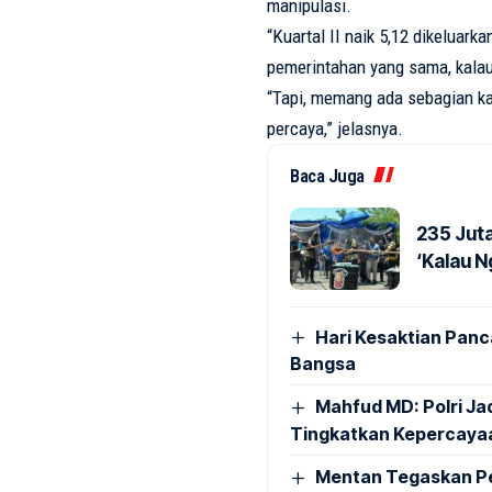
manipulasi.
“Kuartal II naik 5,12 dikeluar
pemerintahan yang sama, kalau tu
“Tapi, memang ada sebagian kal
percaya,” jelasnya.
Baca Juga
235 Jut
‘Kalau N
Hari Kesaktian Panca
Bangsa
Mahfud MD: Polri Ja
Tingkatkan Kepercaya
Mentan Tegaskan Pe