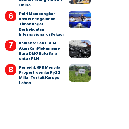
China
Polri Membongkar
Kasus Pengolahan
Timah Ilegal
Berkekuatan
Internasional di Bekasi
Kementerian ESDM
Akan Kaji Mekanisme
Baru DMO Batu Bara
untuk PLN
Penyidik KPK Menyita
Properti senilai Rp22
Miliar Terkait Korupsi
Lahan