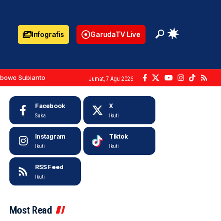
Infografis
GarudaTV Live
abowo Subianto
Jumat, 7 Agu 2026
Facebook
X
Suka
Ikuti
Instagram
Tiktok
Ikuti
Ikuti
RSS Feed
Ikuti
Most Read