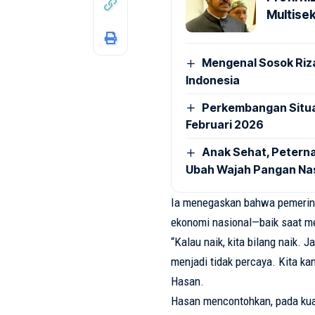
Multise
Mengenal Sosok Riza
Indonesia
Perkembangan Situa
Februari 2026
Anak Sehat, Petern
Ubah Wajah Pangan Na
Ia menegaskan bahwa pemerint
ekonomi nasional—baik saat m
“Kalau naik, kita bilang naik.
menjadi tidak percaya. Kita ka
Hasan.
Hasan mencontohkan, pada kua