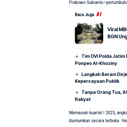
Prabowo Subianto—pertumbuhan
Baca Juga
Viral MB
BGN Ung
Tim DVI Polda Jatim
Ponpes Al-Khoziny
Langkah Berani Dirj
Kepercayaan Publik
Tanpa Orang Tua, A
Rakyat
Memasuki kuartal I 2025, angk
diumumkan secara terbuka. Hal