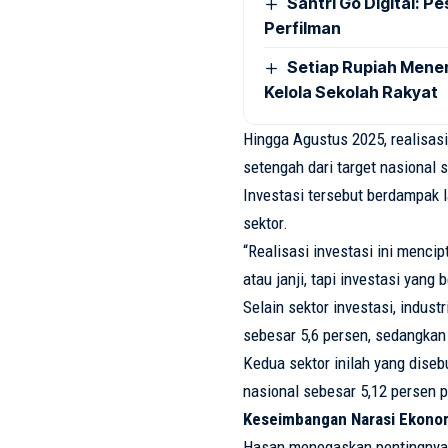
Santri Go Digital: P
Perfilman
Setiap Rupiah Menen
Kelola Sekolah Rakyat
Hingga Agustus 2025, realisasi
setengah dari target nasional s
Investasi tersebut berdampak 
sektor.
“Realisasi investasi ini menci
atau janji, tapi investasi yang
Selain sektor investasi, indus
sebesar 5,6 persen, sedangkan 
Kedua sektor inilah yang dis
nasional sebesar 5,12 persen p
Keseimbangan Narasi Ekonom
Hasan menegaskan pentingnya 