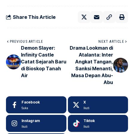
Share This Article
PREVIOUS ARTICLE
NEXT ARTICLE
Demon Slayer:
Drama Lookman di
Infinity Castle
Atalanta: Inter
Catat Sejarah Baru
Angkat Tangan,
di Bioskop Tanah
Sanksi Menanti,
Air
Masa Depan Abu-
Abu
Facebook
X
Suka
Ikuti
Instagram
Tiktok
Ikuti
Ikuti