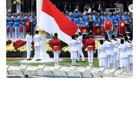
PCO imbau warga di seluruh Tanah Air hentikan aktivitas selama 3
menit pada detik-detik Proklamasi untuk hormat kepada Sang Merah Putih.
(Foto: Istimewa)
JAKARTA –
Kepala Kantor Komunikasi
Kepresidenan (PCO), Hasan Nasbi, menyerukan
SHARE
kepada seluruh masyarakat Indonesia untuk