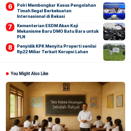
Polri Membongkar Kasus Pengolahan
Timah Ilegal Berkekuatan
Internasional di Bekasi
Kementerian ESDM Akan Kaji
Mekanisme Baru DMO Batu Bara untuk
PLN
Penyidik KPK Menyita Properti senilai
Rp22 Miliar Terkait Korupsi Lahan
You Might Also Like