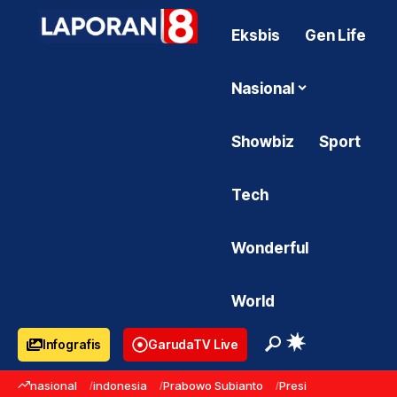
Eksbis
Gen Life
Nasional
Showbiz
Sport
Tech
Wonderful
World
Infografis
GarudaTV Live
nasional
indonesia
Prabowo Subianto
Presiden Prabowo