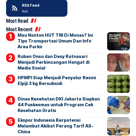
RSS Feed
Ikuti
Most Read
Most Recent
Mau Nonton HUT TNI Di Monas? Ini
Tips Transportasi Umum Dan Info
Area Parkir
Ruben Onsu dan Desy Ratnasari
Menjadi Perbincangan Hangat di
Media Sosial
HPMPI Siap Menjadi Penyalur Resmi
Elpiji 3 kg Bersubsidi
Dinas Kesehatan DKI Jakarta Siapkan
44 Puskesmas untuk Program Cek
Kesehatan Gratis
Ekspor Indonesia Berpotensi
Melambat Akibat Perang Tarif AS-
China