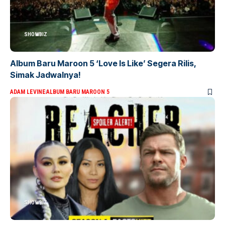
SHOWBIZ
Album Baru Maroon 5 ‘Love Is Like’ Segera Rilis,
Simak Jadwalnya!
ADAM LEVINE
ALBUM BARU MAROON 5
SHOWBIZ