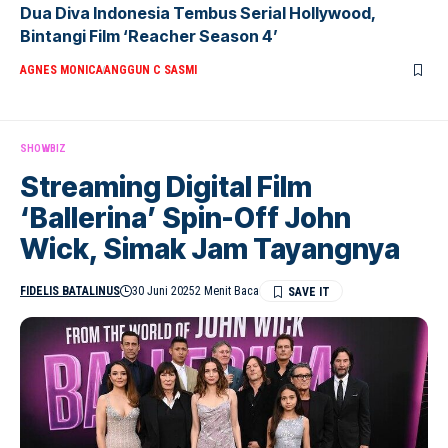
Dua Diva Indonesia Tembus Serial Hollywood,
Bintangi Film ‘Reacher Season 4’
AGNES MONICA
ANGGUN C SASMI
SHOWBIZ
Streaming Digital Film
‘Ballerina’ Spin-Off John
Wick, Simak Jam Tayangnya
FIDELIS BATALINUS
30 Juni 2025
2 Menit Baca