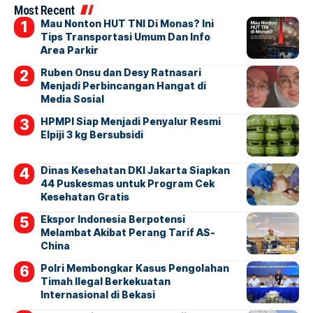
Most Recent
Mau Nonton HUT TNI Di Monas? Ini
Tips Transportasi Umum Dan Info
Area Parkir
Ruben Onsu dan Desy Ratnasari
Menjadi Perbincangan Hangat di
Media Sosial
HPMPI Siap Menjadi Penyalur Resmi
Elpiji 3 kg Bersubsidi
Dinas Kesehatan DKI Jakarta Siapkan
44 Puskesmas untuk Program Cek
Kesehatan Gratis
Ekspor Indonesia Berpotensi
Melambat Akibat Perang Tarif AS-
China
Polri Membongkar Kasus Pengolahan
Timah Ilegal Berkekuatan
Internasional di Bekasi