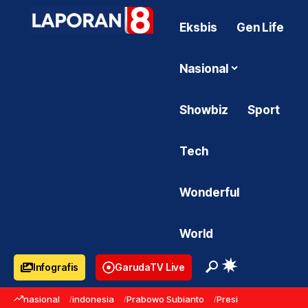
Eksbis
Gen Life
Nasional
Showbiz
Sport
Tech
Wonderful
World
Infografis
GarudaTV Live
nasional
indonesia
Prabowo Subianto
Presiden Prabowo