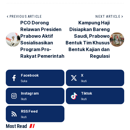
PREVIOUS ARTICLE
NEXT ARTICLE
PCO Dorong
Kampung Haji
Relawan Presiden
Disiapkan Bareng
Prabowo Aktif
Saudi, Prabowo
Sosialisasikan
Bentuk Tim Khusus
Program Pro-
Bentuk Kajian dan
Rakyat Pemerintah
Regulasi
Facebook
X
Suka
Ikuti
Instagram
Tiktok
Ikuti
Ikuti
RSS Feed
Ikuti
Most Read