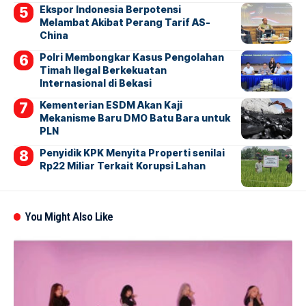
Ekspor Indonesia Berpotensi
Melambat Akibat Perang Tarif AS-
China
Polri Membongkar Kasus Pengolahan
Timah Ilegal Berkekuatan
Internasional di Bekasi
Kementerian ESDM Akan Kaji
Mekanisme Baru DMO Batu Bara untuk
PLN
Penyidik KPK Menyita Properti senilai
Rp22 Miliar Terkait Korupsi Lahan
You Might Also Like