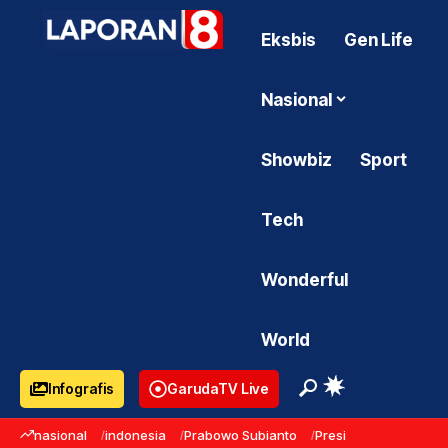
Eksbis
Gen Life
Nasional
Showbiz
Sport
Tech
Wonderful
World
Infografis
GarudaTV Live
nasional
indonesia
Prabowo Subianto
Presiden Prabowo