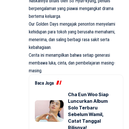
Naskahnya ditulis oleh So Hyun-kyung, penulis
berpengalaman yang piawai mengangkat drama
bertema keluarga.
Our Golden Days mengajak penonton menyelami
kehidupan para tokoh yang berusaha memahami,
menerima, dan saling berbagi rasa sakit serta
kebahagiaan.
Cerita ini menampilkan bahwa setiap generasi
membawa luka, cinta, dan pembelajaran masing-
masing.
Baca Juga
Cha Eun Woo Siap
Luncurkan Album
Solo Terbaru
Sebelum Wamil,
Catat Tanggal
Rilisnya!