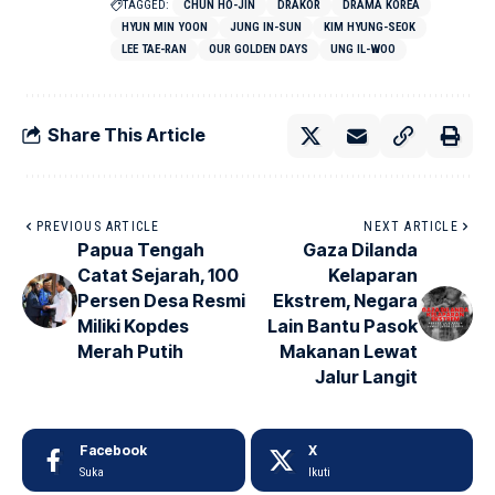
TAGGED:
CHUN HO-JIN
DRAKOR
DRAMA KOREA
HYUN MIN YOON
JUNG IN-SUN
KIM HYUNG-SEOK
LEE TAE-RAN
OUR GOLDEN DAYS
UNG IL-WOO
Share This Article
PREVIOUS ARTICLE
NEXT ARTICLE
Papua Tengah
Gaza Dilanda
Catat Sejarah, 100
Kelaparan
Persen Desa Resmi
Ekstrem, Negara
Miliki Kopdes
Lain Bantu Pasok
Merah Putih
Makanan Lewat
Jalur Langit
Facebook
X
Suka
Ikuti