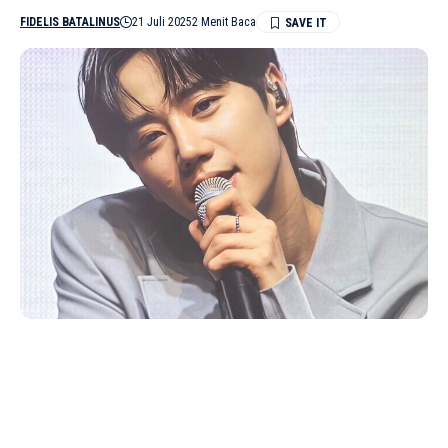
FIDELIS BATALINUS
21 Juli 2025
2 Menit Baca
Lee Jun Young siap kembali ke dunia musik setelah lima tahun
vakum, bawa album solo penuh kejutan September nanti. (Foto:
@junyoungerine)
JAKARTA –
Setelah absen panjang dari industri