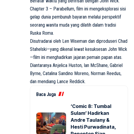
Berlatar waktu yang beririsan dengan John Wick:
Chapter 3 – Parabellum, film ini mengeksplorasi sisi
gelap dunia pembunuh bayaran melalui perspektif
seorang wanita muda yang dilatih dalam tradisi
Ruska Roma.
Disutradarai oleh Len Wiseman dan diproduseri Chad
Stahelski—yang dikenal lewat kesuksesan John Wick
—film ini menghadirkan jajaran pemain papan atas.
Diantaranya Anjelica Huston, Ian McShane, Gabriel
Byrne, Catalina Sandino Moreno, Norman Reedus,
dan mendiang Lance Reddick.
Baca Juga
‘Comic 8: Tumbal
Sulam’ Hadirkan
Andre Taulany &
Hesti Purwadinata,
Penonton Siap