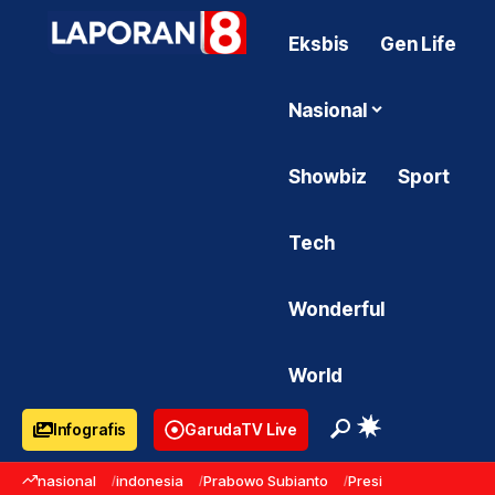
Eksbis
Gen Life
Nasional
Showbiz
Sport
Tech
Wonderful
World
Infografis
GarudaTV Live
nasional
indonesia
Prabowo Subianto
Presiden Prabowo