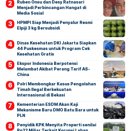
Ruben Onsu dan Desy Ratnasari
Menjadi Perbincangan Hangat di
Media Sosial
HPMPI Siap Menjadi Penyalur Resmi
Elpiji 3 kg Bersubsidi
Dinas Kesehatan DKI Jakarta Siapkan
44 Puskesmas untuk Program Cek
Kesehatan Gratis
Ekspor Indonesia Berpotensi
Melambat Akibat Perang Tarif AS-
China
Polri Membongkar Kasus Pengolahan
Timah Ilegal Berkekuatan
Internasional di Bekasi
Kementerian ESDM Akan Kaji
Mekanisme Baru DMO Batu Bara untuk
PLN
Penyidik KPK Menyita Properti senilai
Rp22 Miliar Terkait Korupsi Lahan