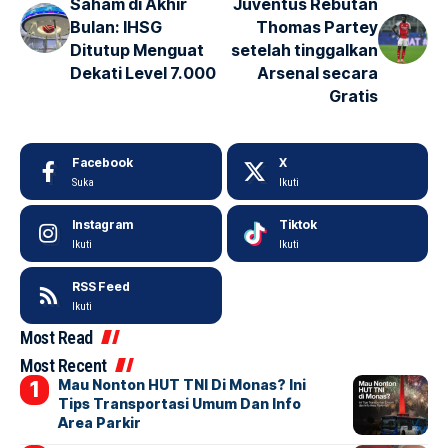
Saham di Akhir
Juventus Rebutan
Bulan: IHSG
Thomas Partey
Ditutup Menguat
setelah tinggalkan
Dekati Level 7.000
Arsenal secara
Gratis
Facebook
X
Suka
Ikuti
Instagram
Tiktok
Ikuti
Ikuti
RSS Feed
Ikuti
Most Read
Most Recent
Mau Nonton HUT TNI Di Monas? Ini
Tips Transportasi Umum Dan Info
Area Parkir