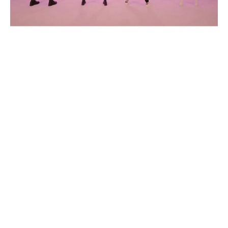
Teaser sinematik BLACKPINK untuk tur dunia Deadline hadirkan
nuansa koboi, simbol keberuntungan, dan kejutan lagu baru di konser
pembuka. (Foto: @blackpinkofficial)
JAKARTA –
Grup idola global
BLACKPINK
kembali
mencuri perhatian dengan merilis teaser perdana
SHARE
untuk tur dunia terbarunya bertajuk Deadline, yang
diluncurkan oleh agensi YG Entertainment pada
Kamis (26/6/2025).
Facebook
X
Kehadiran teaser ini sekaligus menjadi sinyal kuat
Suka
Continue Reading
Ikuti
atas kembalinya sang ratu panggung K-pop setelah
dua setengah tahun vakum dari karya baru.
Instagram
Tiktok
Ikuti
Ikuti
Video teaser Deadline dibuka dengan adegan
dramatis saat Rose muncul di tengah gurun pasir dan
RSS Feed