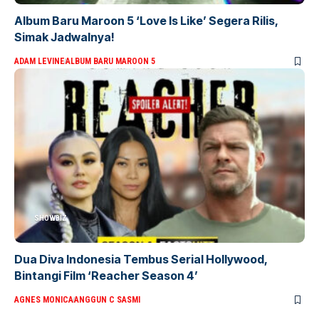
Album Baru Maroon 5 ‘Love Is Like’ Segera Rilis,
Simak Jadwalnya!
ADAM LEVINE
ALBUM BARU MAROON 5
SHOWBIZ
Dua Diva Indonesia Tembus Serial Hollywood,
Bintangi Film ‘Reacher Season 4’
AGNES MONICA
ANGGUN C SASMI