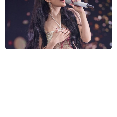
Penyanyi BoA saat tampil dalam konser sebelumnya. Konser
terbaru di Seoul batal digelar karena masalah kesehatan. (Foto: @boakwon)
JAKARTA –
Kesehatan menjadi prioritas utama
musisi
Korea
Selatan, Kwon BoA, yang harus
SHARE
menunda dua konser solonya di Seoul setelah
divonis menderita osteonekrosis akut.
Keputusan tersebut diumumkan agensinya, SM
Entertainment, usai sang penyanyi menjalani
Facebook
X