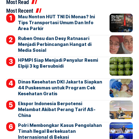
Most Read
Most Recent
Mau Nonton HUT TNI Di Monas? Ini
Tips Transportasi Umum Dan Info
Area Parkir
Ruben Onsu dan Desy Ratnasari
Menjadi Perbincangan Hangat di
Media Sosial
HPMPI Siap Menjadi Penyalur Resmi
Elpiji 3 kg Bersubsidi
Dinas Kesehatan DKI Jakarta Siapkan
44 Puskesmas untuk Program Cek
Kesehatan Gratis
Ekspor Indonesia Berpotensi
Melambat Akibat Perang Tarif AS-
China
Polri Membongkar Kasus Pengolahan
Timah Ilegal Berkekuatan
Internasional di Bekasi