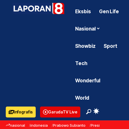
Eksbis
Gen Life
Nasional
Showbiz
Sport
Tech
Wonderful
World
Infografis
GarudaTV Live
nasional
indonesia
Prabowo Subianto
Presiden Prabowo