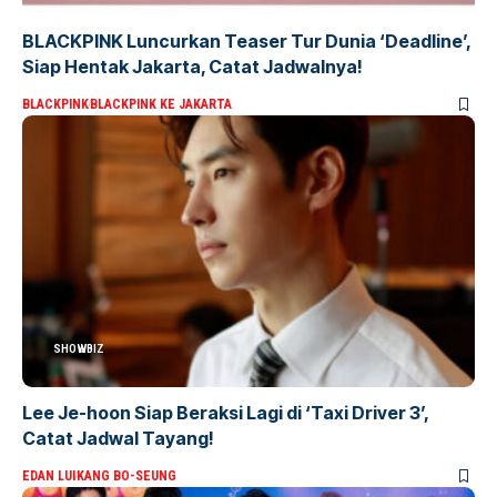
BLACKPINK Luncurkan Teaser Tur Dunia ‘Deadline’,
Siap Hentak Jakarta, Catat Jadwalnya!
BLACKPINK
BLACKPINK KE JAKARTA
SHOWBIZ
Lee Je-hoon Siap Beraksi Lagi di ‘Taxi Driver 3’,
Catat Jadwal Tayang!
EDAN LUI
KANG BO-SEUNG