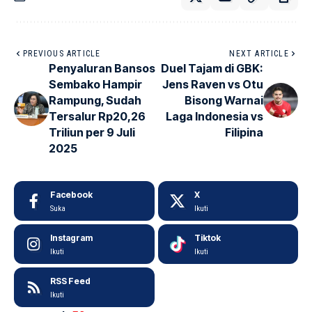
PREVIOUS ARTICLE
NEXT ARTICLE
Penyaluran Bansos
Duel Tajam di GBK:
Sembako Hampir
Jens Raven vs Otu
Rampung, Sudah
Bisong Warnai
Tersalur Rp20,26
Laga Indonesia vs
Triliun per 9 Juli
Filipina
2025
Facebook
X
Suka
Ikuti
Instagram
Tiktok
Ikuti
Ikuti
RSS Feed
Ikuti