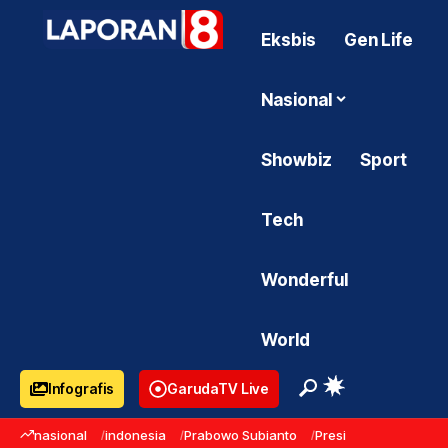
Eksbis
Gen Life
Nasional
Showbiz
Sport
Tech
Wonderful
World
Infografis
GarudaTV Live
nasional
indonesia
Prabowo Subianto
Presiden Prabowo