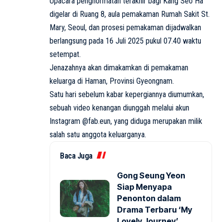
Upacara penghormatan terakhir bagi Kang Seo Ha
digelar di Ruang 8, aula pemakaman Rumah Sakit St.
Mary, Seoul, dan prosesi pemakaman dijadwalkan
berlangsung pada 16 Juli 2025 pukul 07.40 waktu
setempat.
Jenazahnya akan dimakamkan di pemakaman
keluarga di Haman, Provinsi Gyeongnam.
Satu hari sebelum kabar kepergiannya diumumkan,
sebuah video kenangan diunggah melalui akun
Instagram @fab.eun, yang diduga merupakan milik
salah satu anggota keluarganya.
Baca Juga
Gong Seung Yeon
Siap Menyapa
Penonton dalam
Drama Terbaru ‘My
Lovely Journey’