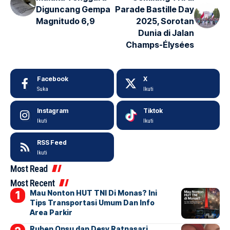
Diguncang Gempa
Parade Bastille Day
Magnitudo 6,9
2025, Sorotan
Dunia di Jalan
Champs-Élysées
Facebook
X
Suka
Ikuti
Instagram
Tiktok
Ikuti
Ikuti
RSS Feed
Ikuti
Most Read
Most Recent
Mau Nonton HUT TNI Di Monas? Ini
Tips Transportasi Umum Dan Info
Area Parkir
Ruben Onsu dan Desy Ratnasari