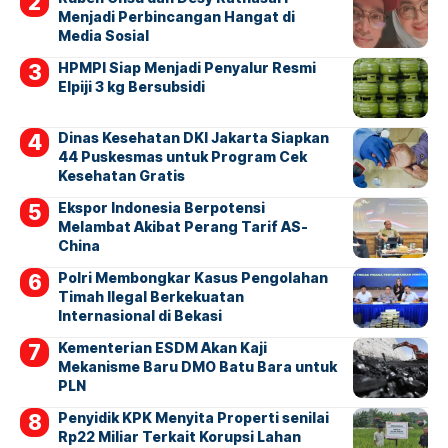
Menjadi Perbincangan Hangat di
Media Sosial
HPMPI Siap Menjadi Penyalur Resmi
Elpiji 3 kg Bersubsidi
Dinas Kesehatan DKI Jakarta Siapkan
44 Puskesmas untuk Program Cek
Kesehatan Gratis
Ekspor Indonesia Berpotensi
Melambat Akibat Perang Tarif AS-
China
Polri Membongkar Kasus Pengolahan
Timah Ilegal Berkekuatan
Internasional di Bekasi
Kementerian ESDM Akan Kaji
Mekanisme Baru DMO Batu Bara untuk
PLN
Penyidik KPK Menyita Properti senilai
Rp22 Miliar Terkait Korupsi Lahan