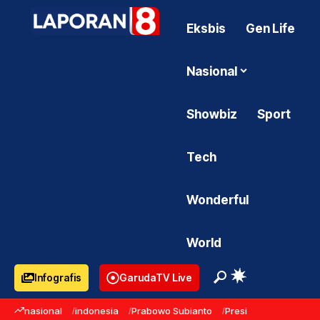
Eksbis
Gen Life
Nasional
Showbiz
Sport
Tech
Wonderful
World
Infografis
GarudaTV Live
nasional
indonesia
Prabowo Subianto
Presiden Prabowo