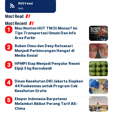
RSS Feed
Ikuti
Most Read
Most Recent
Mau Nonton HUT TNI Di Monas? Ini
Tips Transportasi Umum Dan Info
Area Parkir
Ruben Onsu dan Desy Ratnasari
Menjadi Perbincangan Hangat di
Media Sosial
HPMPI Siap Menjadi Penyalur Resmi
Elpiji 3 kg Bersubsidi
Dinas Kesehatan DKI Jakarta Siapkan
44 Puskesmas untuk Program Cek
Kesehatan Gratis
Ekspor Indonesia Berpotensi
Melambat Akibat Perang Tarif AS-
China