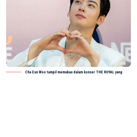
Cha Eun Woo tampil memukau dalam konser THE ROYAL yang
digelar menjelang keberangkatannya menjalani wajib militer. Ia membawakan
lagu baru yang belum dirilis sebagai hadiah istimewa untuk para penggemar.
(Foto: @chaeunwoo.br)
JAKARTA –
Jelang bergabung dengan wajib militer
Korea Selatan, Cha Eun Woo dari ASTRO bersiap
SHARE
menyapa para penggemarnya lewat karya solo
terbaru.