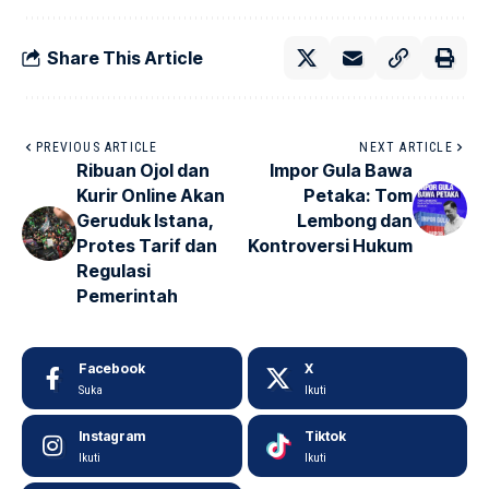
Share This Article
PREVIOUS ARTICLE
NEXT ARTICLE
Ribuan Ojol dan
Impor Gula Bawa
Kurir Online Akan
Petaka: Tom
Geruduk Istana,
Lembong dan
Protes Tarif dan
Kontroversi Hukum
Regulasi
Pemerintah
Facebook
X
Suka
Ikuti
Instagram
Tiktok
Ikuti
Ikuti