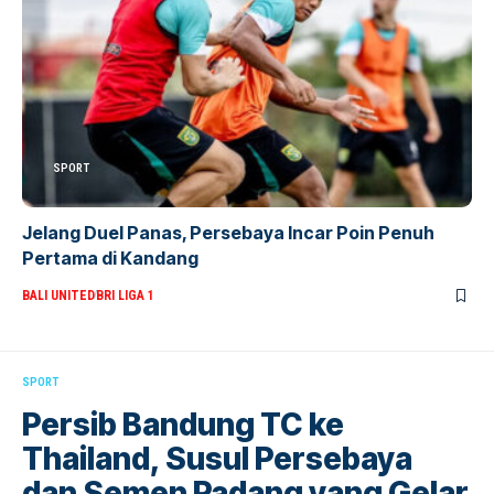
SPORT
Jelang Duel Panas, Persebaya Incar Poin Penuh
Pertama di Kandang
BALI UNITED
BRI LIGA 1
SPORT
Persib Bandung TC ke
Thailand, Susul Persebaya
dan Semen Padang yang Gelar