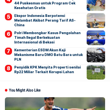
44 Puskesmas untuk Program Cek
Kesehatan Gratis
Ekspor Indonesia Berpotensi
Melambat Akibat Perang Tarif AS-
China
Polri Membongkar Kasus Pengolahan
Timah Ilegal Berkekuatan
Internasional di Bekasi
Kementerian ESDM Akan Kaji
Mekanisme Baru DMO Batu Bara untuk
PLN
Penyidik KPK Menyita Properti senilai
Rp22 Miliar Terkait Korupsi Lahan
You Might Also Like