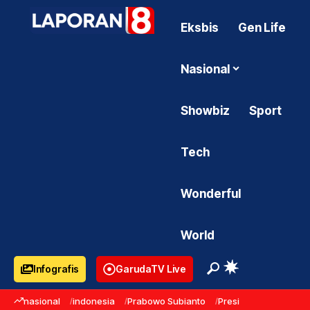
Eksbis
Gen Life
Nasional
Showbiz
Sport
Tech
Wonderful
World
Infografis
GarudaTV Live
nasional
indonesia
Prabowo Subianto
Presiden Prabowo