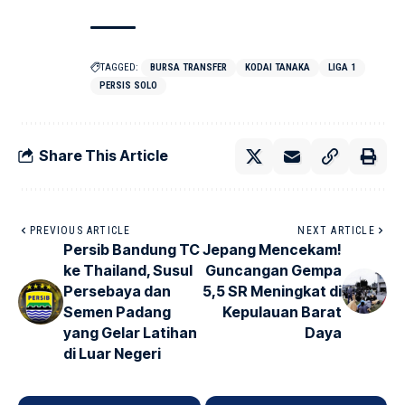
TAGGED:
BURSA TRANSFER
KODAI TANAKA
LIGA 1
PERSIS SOLO
Share This Article
PREVIOUS ARTICLE
NEXT ARTICLE
Persib Bandung TC
Jepang Mencekam!
ke Thailand, Susul
Guncangan Gempa
Persebaya dan
5,5 SR Meningkat di
Semen Padang
Kepulauan Barat
yang Gelar Latihan
Daya
di Luar Negeri