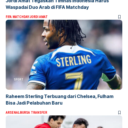
Jordi Amat Tegaskan Timnas Indonesia Harus
Waspadai Duo Arab di FIFA Matchday
FIFA MATCHDAY
JORDI AMAT
SPORT
Raheem Sterling Terbuang dari Chelsea, Fulham
Bisa Jadi Pelabuhan Baru
ARSENAL
BURSA TRANSFER