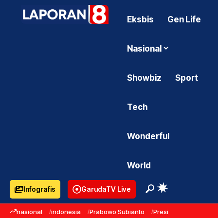
Eksbis
Gen Life
Nasional
Showbiz
Sport
Tech
Wonderful
World
Infografis
GarudaTV Live
nasional
indonesia
Prabowo Subianto
Presiden Prabowo