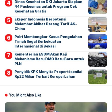
Dinas Kesehatan DKI Jakarta Siapkan
44 Puskesmas untuk Program Cek
Kesehatan Gratis
Ekspor Indonesia Berpotensi
Melambat Akibat Perang Tarif AS-
China
Polri Membongkar Kasus Pengolahan
Timah Ilegal Berkekuatan
Internasional di Bekasi
Kementerian ESDM Akan Kaji
Mekanisme Baru DMO Batu Bara untuk
PLN
Penyidik KPK Menyita Properti senilai
Rp22 Miliar Terkait Korupsi Lahan
You Might Also Like