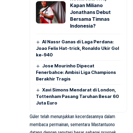
Kapan Miliano
Jonathans Debut
Bersama Timnas
Indonesia?
Al Nassr Ganas di Laga Perdana:
Joao Felix Hat-trick, Ronaldo Ukir Gol
ke-940
Jose Mourinho Dipecat
Fenerbahce: Ambisi Liga Champions
Berakhir Tragis
Xavi Simons Mendarat di London,
Tottenham Pasang Taruhan Besar 60
Juta Euro
Güler telah menunjukkan kecerdasannya dalam
membaca permainan, sementara Mastantuono
datang dengan reputasi besar sebagai prospek