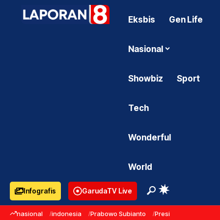
Eksbis
Gen Life
Nasional
Showbiz
Sport
Tech
Wonderful
World
Infografis
GarudaTV Live
nasional
indonesia
Prabowo Subianto
Presiden Prabowo