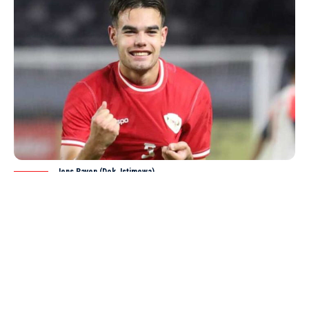
Jens Raven (Dok. Istimewa)
JAKARTA – Pertandingan Indonesia kontra Filipina di
matchday kedua Piala AFF U-23 2025 tak hanya
SHARE
menentukan nasib di
Grup
A, tetapi juga menjadi
panggung adu ketajaman dua penyerang yang
sedang naik daun—Jens Raven dari Indonesia dan
Otu Bisong dari Filipina.