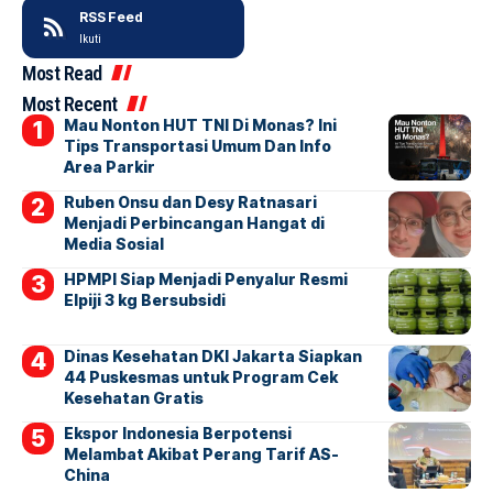
RSS Feed
Ikuti
Most Read
Most Recent
Mau Nonton HUT TNI Di Monas? Ini
Tips Transportasi Umum Dan Info
Area Parkir
Ruben Onsu dan Desy Ratnasari
Menjadi Perbincangan Hangat di
Media Sosial
HPMPI Siap Menjadi Penyalur Resmi
Elpiji 3 kg Bersubsidi
Dinas Kesehatan DKI Jakarta Siapkan
44 Puskesmas untuk Program Cek
Kesehatan Gratis
Ekspor Indonesia Berpotensi
Melambat Akibat Perang Tarif AS-
China