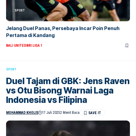
SPORT
Jelang Duel Panas, Persebaya Incar Poin Penuh
Pertama di Kandang
BALI UNITED
BRI LIGA 1
SPORT
Duel Tajam di GBK: Jens Raven
vs Otu Bisong Warnai Laga
Indonesia vs Filipina
MOHAMMAD KHOLIS
17 Juli 2025
2 Menit Baca