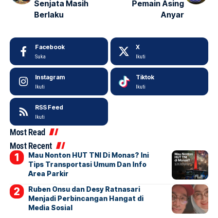
Senjata Masih
Pemain Asing
Berlaku
Anyar
Facebook
X
Suka
Ikuti
Instagram
Tiktok
Ikuti
Ikuti
RSS Feed
Ikuti
Most Read
Most Recent
Mau Nonton HUT TNI Di Monas? Ini
Tips Transportasi Umum Dan Info
Area Parkir
Ruben Onsu dan Desy Ratnasari
Menjadi Perbincangan Hangat di
Media Sosial