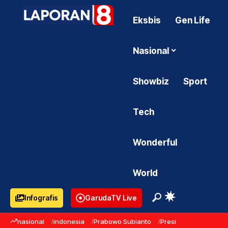
Eksbis
Gen Life
Nasional
Showbiz
Sport
Tech
Wonderful
World
Infografis
GarudaTV Live
nasional
indonesia
Prabowo Subianto
Presiden Prabowo