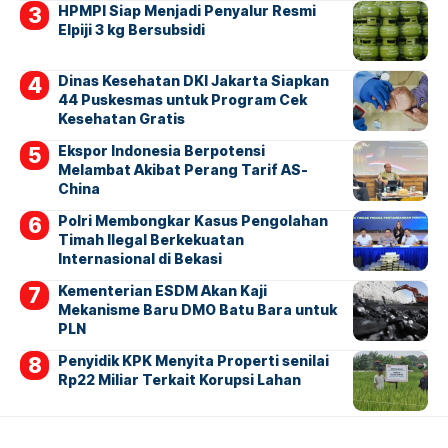
HPMPI Siap Menjadi Penyalur Resmi
Elpiji 3 kg Bersubsidi
Dinas Kesehatan DKI Jakarta Siapkan
44 Puskesmas untuk Program Cek
Kesehatan Gratis
Ekspor Indonesia Berpotensi
Melambat Akibat Perang Tarif AS-
China
Polri Membongkar Kasus Pengolahan
Timah Ilegal Berkekuatan
Internasional di Bekasi
Kementerian ESDM Akan Kaji
Mekanisme Baru DMO Batu Bara untuk
PLN
Penyidik KPK Menyita Properti senilai
Rp22 Miliar Terkait Korupsi Lahan