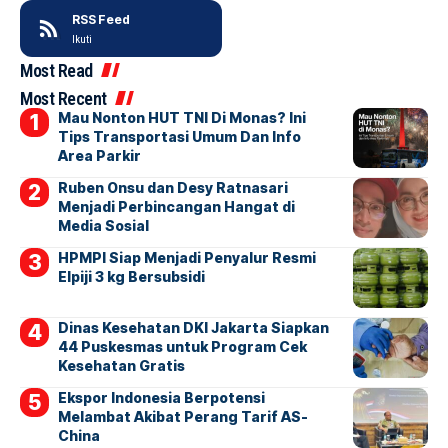
RSS Feed
Ikuti
Most Read
Most Recent
Mau Nonton HUT TNI Di Monas? Ini
Tips Transportasi Umum Dan Info
Area Parkir
Ruben Onsu dan Desy Ratnasari
Menjadi Perbincangan Hangat di
Media Sosial
HPMPI Siap Menjadi Penyalur Resmi
Elpiji 3 kg Bersubsidi
Dinas Kesehatan DKI Jakarta Siapkan
44 Puskesmas untuk Program Cek
Kesehatan Gratis
Ekspor Indonesia Berpotensi
Melambat Akibat Perang Tarif AS-
China