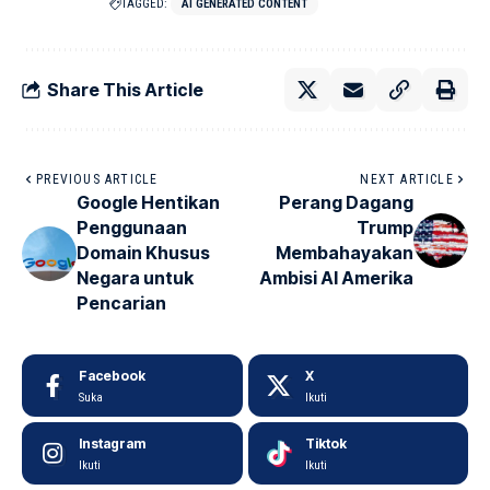
TAGGED:
AI GENERATED CONTENT
Share This Article
PREVIOUS ARTICLE
NEXT ARTICLE
Google Hentikan
Perang Dagang
Penggunaan
Trump
Domain Khusus
Membahayakan
Negara untuk
Ambisi AI Amerika
Pencarian
Facebook
X
Suka
Ikuti
Instagram
Tiktok
Ikuti
Ikuti