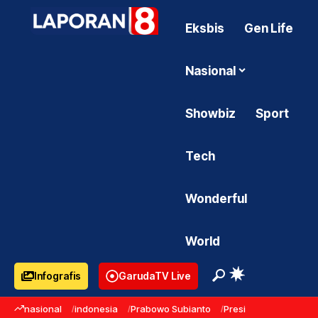
Eksbis
Gen Life
Nasional
Showbiz
Sport
Tech
Wonderful
World
Infografis
GarudaTV Live
nasional
indonesia
Prabowo Subianto
Presiden Prabowo