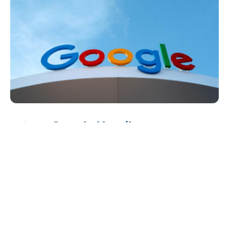
Google Hentikan
Penggunaan Domain
SHARE
Khusus Negara untuk
Pencarian
Google mengumumkan bahwa mereka tidak lagi
menggunakan domain tingkat atas kode negara
(country code top level domains atau ccTLD) untuk