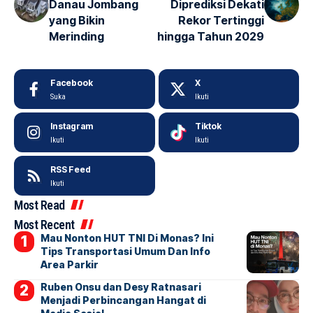
Danau Jombang
Diprediksi Dekati
yang Bikin
Rekor Tertinggi
Merinding
hingga Tahun 2029
Facebook
X
Suka
Ikuti
Instagram
Tiktok
Ikuti
Ikuti
RSS Feed
Ikuti
Most Read
Most Recent
Mau Nonton HUT TNI Di Monas? Ini
Tips Transportasi Umum Dan Info
Area Parkir
Ruben Onsu dan Desy Ratnasari
Menjadi Perbincangan Hangat di