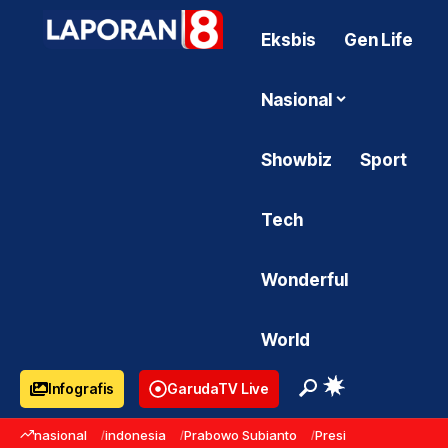
Eksbis
Gen Life
Nasional
Showbiz
Sport
Tech
Wonderful
World
Infografis
GarudaTV Live
nasional
indonesia
Prabowo Subianto
Presiden Prabowo