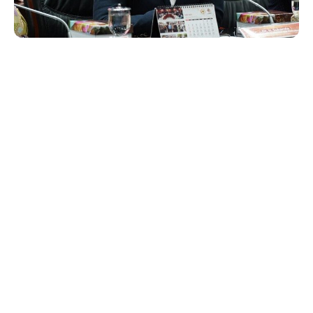
Anggota Komisi I DPR RI, Sukamta, berikan dukungan politik
terhadap sikap Presiden Prabowo Subianto dalam isu Palestina-Israel. (Foto:
Istimewa)
JAKARTA
– Dukungan politik terhadap sikap
Presiden Prabowo Subianto dalam isu
Palestina
-
SHARE
Israel terus mengalir.
Salah satunya datang dari Anggota Komisi I DPR RI,
Sukamta, yang menilai pernyataan Presiden saat
Facebook
X
bertemu dengan Presiden Prancis Emmanuel
Suka
Continue Reading
Ikuti
Macron sebagai langkah strategis diplomasi
internasional untuk mendukung kemerdekaan
Instagram
Tiktok
Ikuti
Ikuti
Palestina.
Dalam konferensi pers bersama di Istana Merdeka
RSS Feed
pada 28 Mei 2025, Presiden Prabowo menyatakan
Ikuti