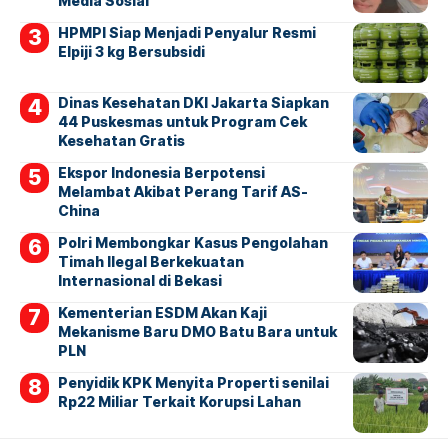
Media Sosial
HPMPI Siap Menjadi Penyalur Resmi
Elpiji 3 kg Bersubsidi
Dinas Kesehatan DKI Jakarta Siapkan
44 Puskesmas untuk Program Cek
Kesehatan Gratis
Ekspor Indonesia Berpotensi
Melambat Akibat Perang Tarif AS-
China
Polri Membongkar Kasus Pengolahan
Timah Ilegal Berkekuatan
Internasional di Bekasi
Kementerian ESDM Akan Kaji
Mekanisme Baru DMO Batu Bara untuk
PLN
Penyidik KPK Menyita Properti senilai
Rp22 Miliar Terkait Korupsi Lahan